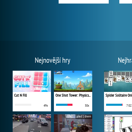
Nejnovější hry
Nejhr
Cut N Fill
One Shot Tower: Physics Destroyer
Spider Solitaire On
49x
50x
7 02
před 1 dnem