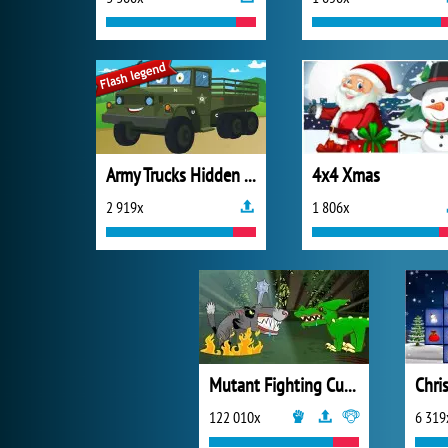
Army Trucks Hidden Letters
4x4 Xmas
2 919x
1 806x
Mutant Fighting Cup 2016
Chri
122 010x
6 319