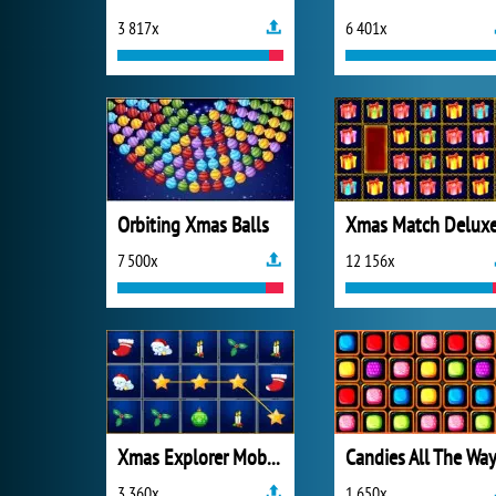
3 817x
6 401x
Orbiting Xmas Balls
Xmas Match Delux
7 500x
12 156x
Xmas Explorer Mobile
Candies All The Wa
3 360x
1 650x