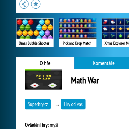
Xmas Bubble Shooter
Pick and Drop Match
Xmas Explorer M
O hře
Komentáře
Math War
Superhry.cz
→
Hry od vás
Ovládání hry:
myší