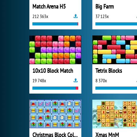
Match Arena H5
Big Farm
212 363x
37 123x
10x10 Block Match
Tetrix Blocks
19 748x
8 370x
Christmas Block Collapse
Xmas MnM