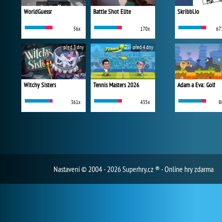
WorldGuessr
Battle Shot Elite
Skribbl.io
56x
170x
67
před 3 dny
před 4 dny
Witchy Sisters
Tennis Masters 2026
Adam a Eva: Golf
361x
435x
8
Nastavení
© 2004 - 2026 Superhry.cz ® - Online hry zdarma