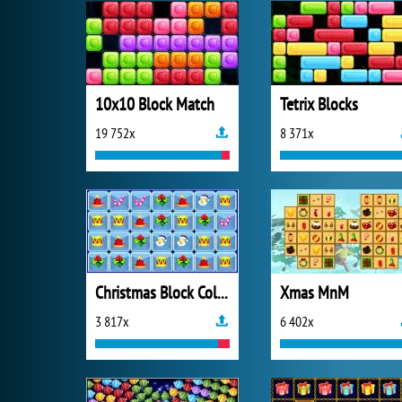
10x10 Block Match
Tetrix Blocks
19 752x
8 371x
Christmas Block Collapse
Xmas MnM
3 817x
6 402x