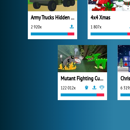
Army Trucks Hidden Letters
4x4 Xmas
2 920x
1 807x
Mutant Fighting Cup 2016
Chri
122 012x
6 319