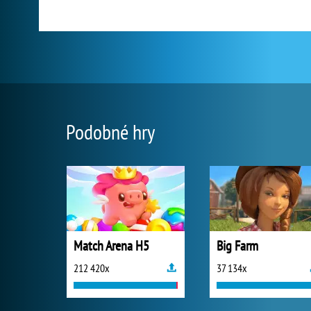
Podobné hry
Match Arena H5
Big Farm
212 420x
37 134x