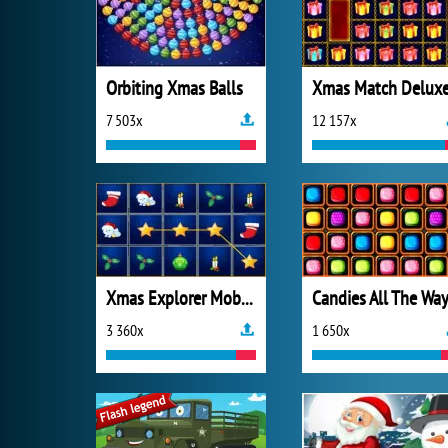
Orbiting Xmas Balls
Xmas Match Delux
7 503x
12 157x
Xmas Explorer Mobile
Candies All The Wa
3 360x
1 650x