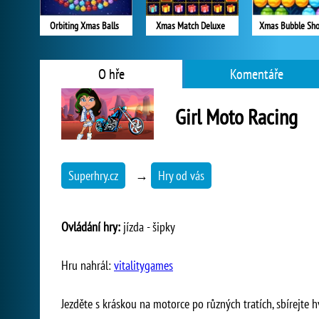
Orbiting Xmas Balls
Xmas Match Deluxe
Xmas Bubble Sho
O hře
Komentáře
Girl Moto Racing
Superhry.cz
→
Hry od vás
Ovládání hry:
jízda - šipky
Hru nahrál:
vitalitygames
Jezděte s kráskou na motorce po různých tratích, sbírejte h