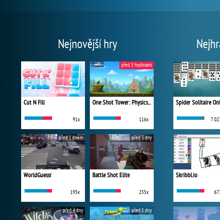
Nejnovější hry
Nejhr
před 5 hodinami
Cut N Fill
One Shot Tower: Physics Destroyer
Spider Solitaire On
91x
116x
7 02
před 1 dnem
před 3 dny
WorldGuessr
Battle Shot Elite
Skribbl.io
195x
255x
67
před 4 dny
před 5 dny