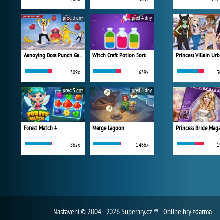
před 3 dny
před 4 dny
Annoying Boss Punch Game
Witch Craft Potion Sort
309x
639x
3
před 5 dny
před 6 dny
Forest Match 4
Merge Lagoon
Princess Bride Mag
862x
1 466x
1
Nastavení
© 2004 - 2026 Superhry.cz ® - Online hry zdarma