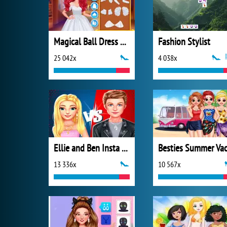
Magical Ball Dress Design
Fashion Stylist
25 042x
4 038x
Ellie and Ben Insta Fashion
13 336x
10 567x