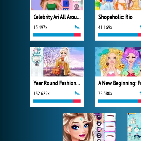
Celebrity Ari All Around the Fashion
Shopaholic: Rio
15 497x
41 169x
Year Round Fashionista: Elsa
132 625x
78 580x