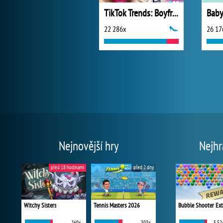
TikTok Trends: Boyfriend Fashion
22 286x
26 17
Nejnovější hry
Nejhr
před 18 hodinami
před 2 dny
Witchy Sisters
Tennis Masters 2026
Bubble Shooter Ex
260x
303x
5 52