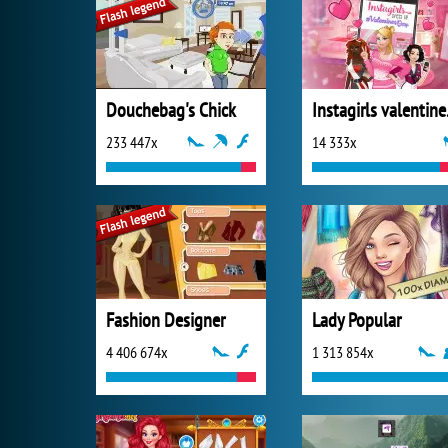
Douchebag's Chick
Insta
233 447x
14 333x
Fashion Designer
Lady Popular
4 406 674x
1 313 854x