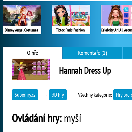
Disney Angel Costumes
Tictoc Paris Fashion
O hře
Komentáře (1)
Hannah Dress Up
Superhry.cz
→
3D hry
Všechny kategorie:
Hry pro 
Ovládání hry:
myší