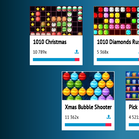
1010 Christmas
1010 Diamonds Ru
10 789x
5 368x
Xmas Bubble Shooter
Pick
11 362x
4 521