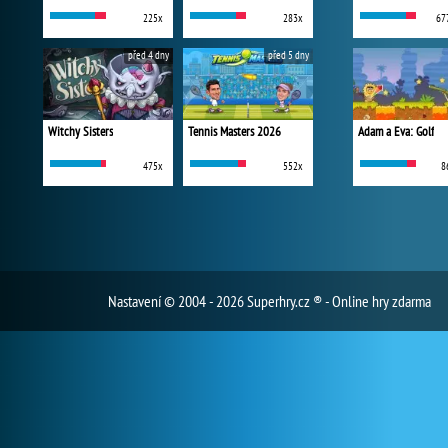
225x
283x
67
před 4 dny
před 5 dny
Witchy Sisters
Tennis Masters 2026
Adam a Eva: Golf
475x
552x
8
Nastavení
© 2004 - 2026 Superhry.cz ® - Online hry zdarma