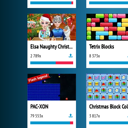
Elsa Naughty Christmas
Tetrix Blocks
2 789x
8 373x
PAC-XON
79 553x
3 817x