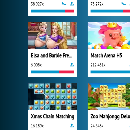
38 927x
73 272x
Elsa and Barbie Pregnant BFFs
Match Arena H5
6 008x
212 431x
Xmas Chain Matching
16 189x
24 846x