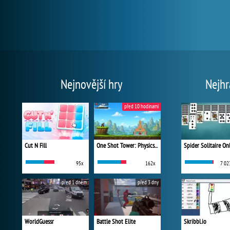
Nejnovější hry
Nejhr
před 10 hodinami
Cut N Fill
One Shot Tower: Physics Destroyer
Spider Solitaire On
95x
162x
7 02
před 1 dnem
před 3 dny
WorldGuessr
Battle Shot Elite
Skribbl.io