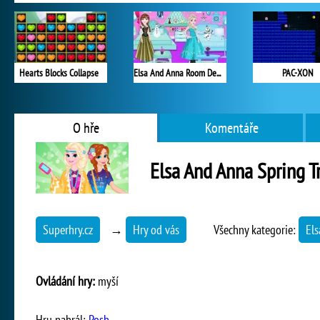
Hearts Blocks Collapse
Elsa And Anna Room Decoration
PAC-XON
O hře
Komentáře
Elsa And Anna Spring T
Superhry.cz
→
Hry od vás
Všechny kategorie:
Els
Ovládání hry:
myší
Hru nahrál:
Posh