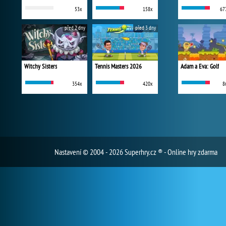
53x
158x
67
před 2 dny
před 3 dny
Witchy Sisters
Tennis Masters 2026
Adam a Eva: Golf
354x
420x
8
Nastavení
© 2004 - 2026 Superhry.cz ® - Online hry zdarma