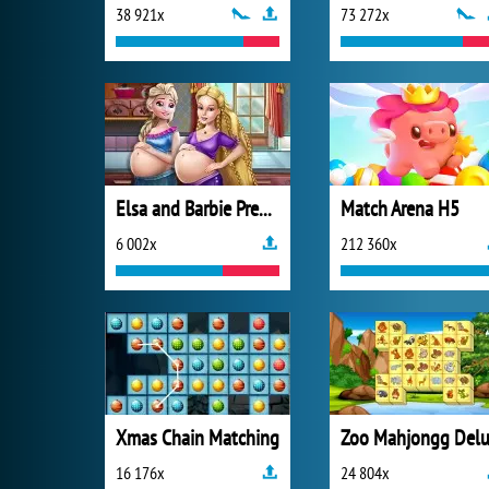
38 921x
73 272x
Elsa and Barbie Pregnant BFFs
Match Arena H5
6 002x
212 360x
Xmas Chain Matching
16 176x
24 804x