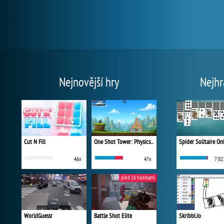
Nejnovější hry
Nejhr
Cut N Fill
One Shot Tower: Physics Destroyer
Spider Solitaire On
46x
47x
7 02
před 16 hodinami
WorldGuessr
Battle Shot Elite
Skribbl.io