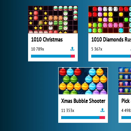
1010 Christmas
1010 Diamonds Ru
10 789x
5 367x
Xmas Bubble Shooter
Pick
11 353x
4 498