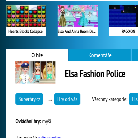
Hearts Blocks Collapse
Elsa And Anna Room Decoration
PAC-XON
O hře
Komentáře
Elsa Fashion Police
Superhry.cz
→
Hry od vás
Všechny kategorie:
Els
Ovládání hry:
myší
Hru nahrál:
adinasuefun