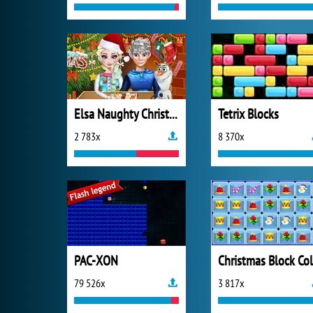
Elsa Naughty Christmas
Tetrix Blocks
2 783x
8 370x
PAC-XON
79 526x
3 817x