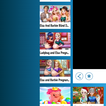
Elsa And Barbie Blind Date
Ladybug and Elsa Pregnant BFFs
Elsa and Barbie Pregnant BFFs