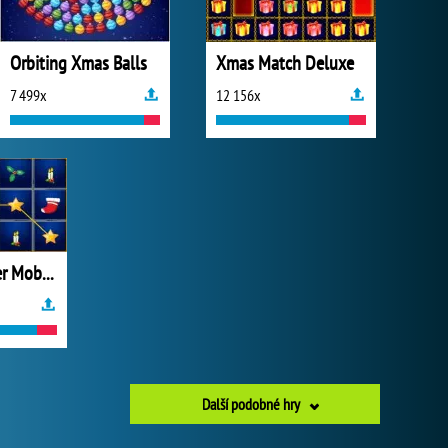
Orbiting Xmas Balls
Xmas Match Deluxe
7 499x
12 156x
Xmas Explorer Mobile
Další podobné hry