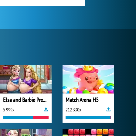
Elsa and Barbie Pregnant BFFs
Match Arena H5
5 999x
212 330x