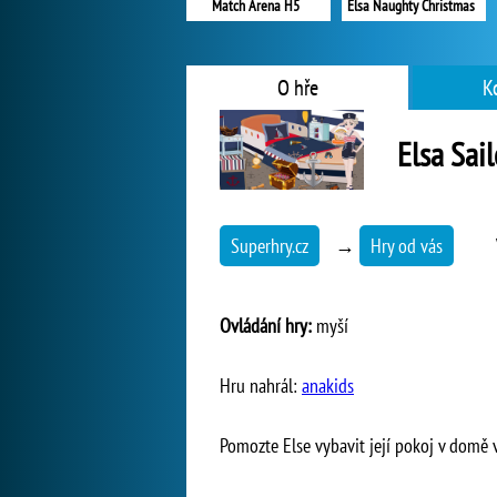
Match Arena H5
Elsa Naughty Christmas
O hře
K
Elsa Sai
Superhry.cz
→
Hry od vás
Ovládání hry:
myší
Hru nahrál:
anakids
Pomozte Else vybavit její pokoj v domě 