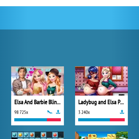
Elsa And Barbie Blind Date
Ladybug and Elsa Pregnant BFFs
98 725x
3 240x