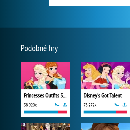
Podobné hry
Princesses Outfits Swap
Disney's Got Talent
38 920x
73 272x