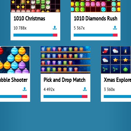
1010 Christmas
1010 Diamonds Rush
10 788x
5 367x
bble Shooter
Pick and Drop Match
4 492x
3 360x