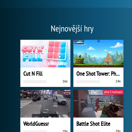
Nejnovější hry
Cut N Fill
One Shot Tower: Physics Destroyer
16x
14x
před 3 hodinami
WorldGuessr
Battle Shot Elite
18x
39x