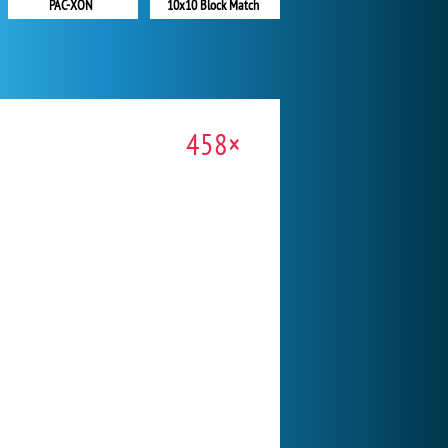
PAC-XON
10x10 Block Match
458×