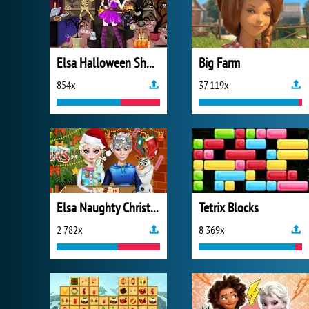
Elsa Halloween Shop Cleaning
Big Farm
854x
37 119x
Elsa Naughty Christmas
Tetrix Blocks
2 782x
8 369x