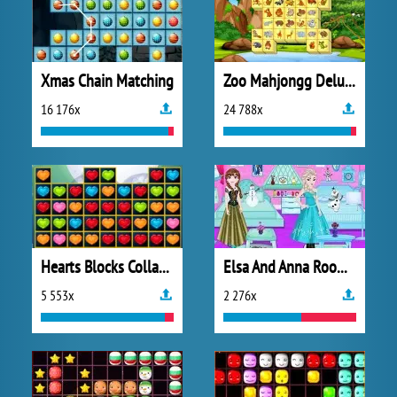
Xmas Chain Matching
Zoo Mahjongg Deluxe
16 176x
24 788x
Hearts Blocks Collapse
Elsa And Anna Room Decoration
5 553x
2 276x