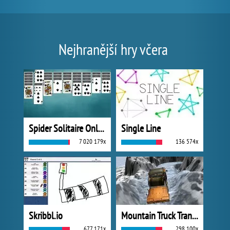
Nejhranější hry včera
Spider Solitaire Online
Single Line
7 020 179x
136 574x
Skribbl.io
Mountain Truck Transport
677 171x
298 100x