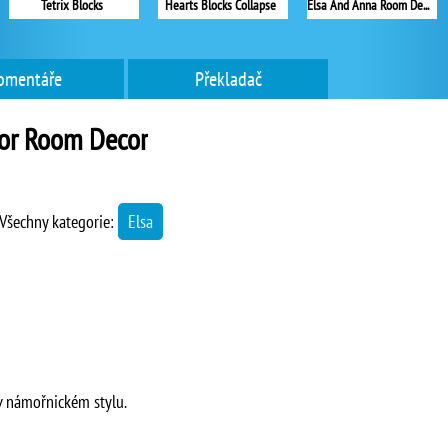
Tetrix Blocks
Hearts Blocks Collapse
Elsa And Anna Room Decoration
omentáře
Překladač
lor Room Decor
Všechny kategorie:
Elsa
v námořnickém stylu.