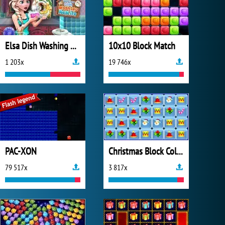
Elsa Dish Washing Realife
10x10 Block Match
1 203x
19 746x
PAC-XON
Christmas Block Collapse
79 517x
3 817x