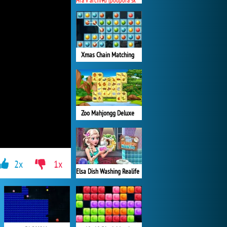
Hra v archivu (podpora skončila)
Xmas Chain Matching
Zoo Mahjongg Deluxe
2x
1x
Elsa Dish Washing Realife