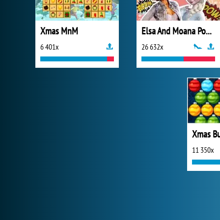
Xmas MnM
Elsa And Moana Popularity Challenge
6 401x
26 632x
Xmas Bu
11 350x