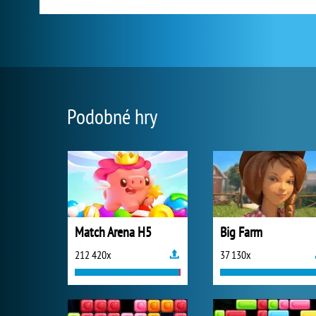
Podobné hry
Match Arena H5
Big Farm
212 420x
37 130x