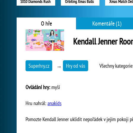
1010 Diamonds Rush
Orbiting Xmas Balls
Xmas Match Del
O hře
Komentáře (1)
Kendall Jenner Roo
Superhry.cz
→
Hry od vás
Všechny kategorie
Ovládání hry:
myší
Hru nahrál:
anakids
Pomozte Kendall Jenner uklidit nepořádek v jejím pokoji p