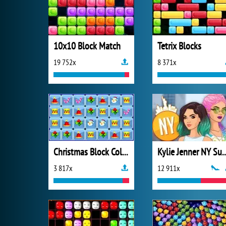
10x10 Block Match
Tetrix Blocks
19 752x
8 371x
Christmas Block Collapse
Kylie Jenner N
3 817x
12 911x