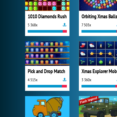
1010 Diamonds Rush
Orbiting Xmas Ball
5 368x
7 503x
Pick and Drop Match
X
4 515x
3 360x