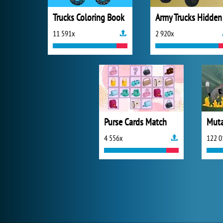
Trucks Coloring Book
11 591x
2 920x
Purse Cards Match
4 556x
122 0