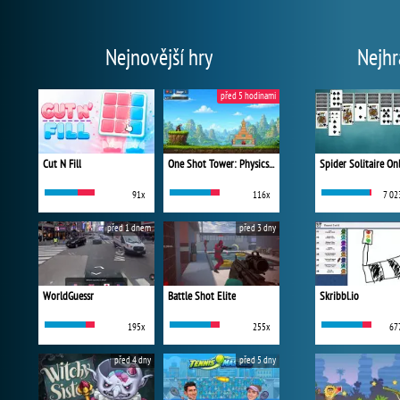
Nejnovější hry
Nejhr
před 5 hodinami
Cut N Fill
One Shot Tower: Physics Destroyer
Spider Solitaire On
91x
116x
7 02
před 1 dnem
před 3 dny
WorldGuessr
Battle Shot Elite
Skribbl.io
195x
255x
67
před 4 dny
před 5 dny