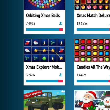
Orbiting Xmas Balls
Xmas Match Delux
7 499x
12 155x
Xmas Explorer Mobile
Candies All The Wa
3 360x
1 649x