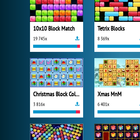
10x10 Block Match
Tetrix Blocks
19 745x
8 369x
Christmas Block Collapse
Xmas MnM
3 816x
6 401x