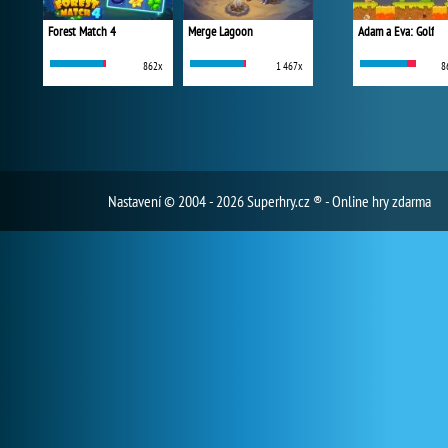
Forest Match 4
Merge Lagoon
Adam a Eva: Golf
862x
1 467x
8
Nastavení
© 2004 - 2026 Superhry.cz ® - Online hry zdarma