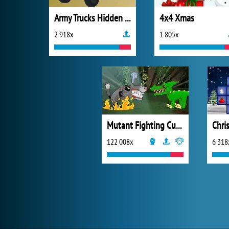
Army Trucks Hidden Letters
4x4 Xmas
2 918x
1 805x
Mutant Fighting Cup 2016
Chri
122 008x
6 318