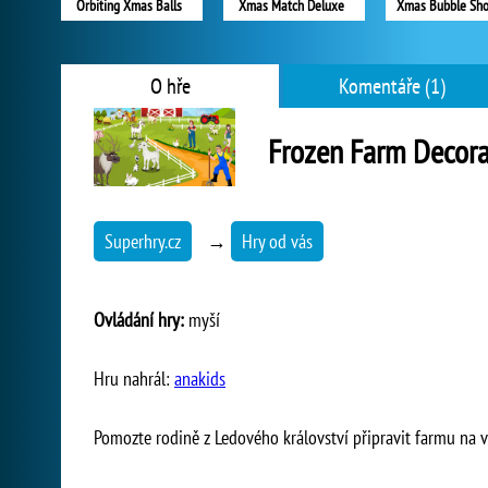
Orbiting Xmas Balls
Xmas Match Deluxe
Xmas Bubble Sho
O hře
Komentáře (1)
Frozen Farm Decora
Superhry.cz
→
Hry od vás
Ovládání hry:
myší
Hru nahrál:
anakids
Pomozte rodině z Ledového království připravit farmu na vel