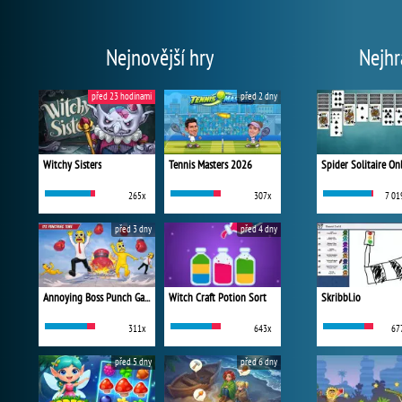
Nejnovější hry
Nejhr
před 23 hodinami
před 2 dny
Witchy Sisters
Tennis Masters 2026
Spider Solitaire On
265x
307x
7 01
před 3 dny
před 4 dny
Annoying Boss Punch Game
Witch Craft Potion Sort
Skribbl.io
311x
643x
67
před 5 dny
před 6 dny