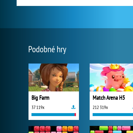
Podobné hry
Big Farm
Match Arena H5
37 119x
212 319x