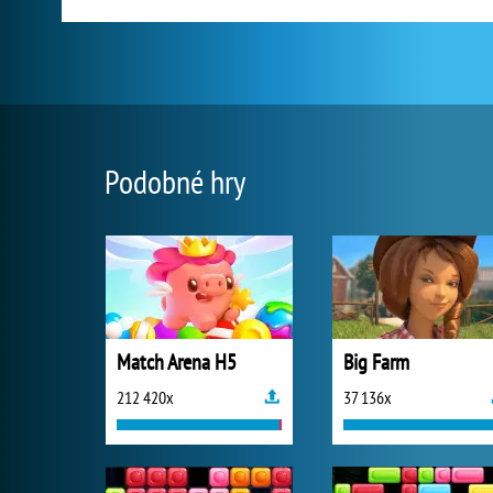
Podobné hry
Match Arena H5
Big Farm
212 420x
37 136x