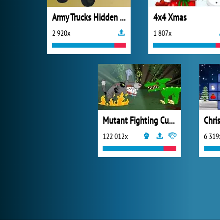
Army Trucks Hidden Letters
4x4 Xmas
2 920x
1 807x
Mutant Fighting Cup 2016
Chri
122 012x
6 319