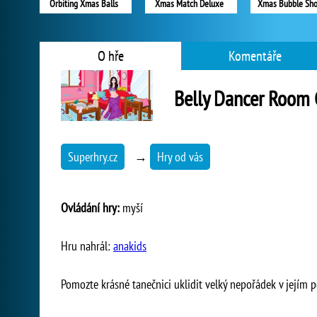
Orbiting Xmas Balls
Xmas Match Deluxe
Xmas Bubble Sho
O hře
Komentáře
Belly Dancer Room 
Superhry.cz
→
Hry od vás
Ovládání hry:
myší
Hru nahrál:
anakids
Pomozte krásné tanečnici uklidit velký nepořádek v jejím po