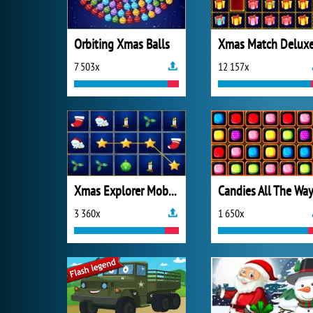
Orbiting Xmas Balls
Xmas Match Delux
7 503x
12 157x
Xmas Explorer Mobile
Candies All The Wa
3 360x
1 650x