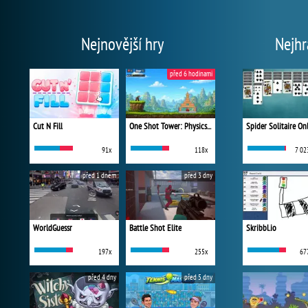
Nejnovější hry
Nejhr
před 6 hodinami
Cut N Fill
One Shot Tower: Physics Destroyer
Spider Solitaire On
91x
118x
7 02
před 1 dnem
před 3 dny
WorldGuessr
Battle Shot Elite
Skribbl.io
197x
255x
67
před 4 dny
před 5 dny