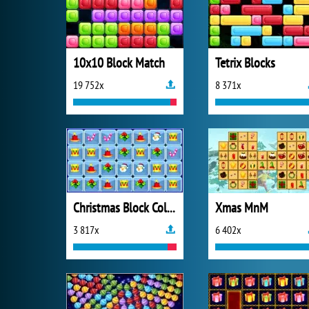
10x10 Block Match
Tetrix Blocks
19 752x
8 371x
Christmas Block Collapse
Xmas MnM
3 817x
6 402x