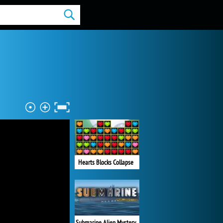
Hearts Blocks Collapse
Submarine Alien Mystery