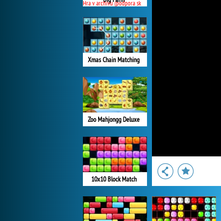
Hra v archivu (podpora skončila)
Xmas Chain Matching
Zoo Mahjongg Deluxe
10x10 Block Match