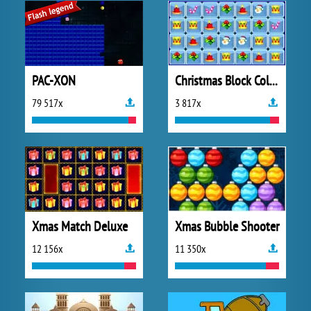
PAC-XON
Christmas Block Collapse
79 517x
3 817x
Xmas Match Deluxe
Xmas Bubble Shooter
12 156x
11 350x