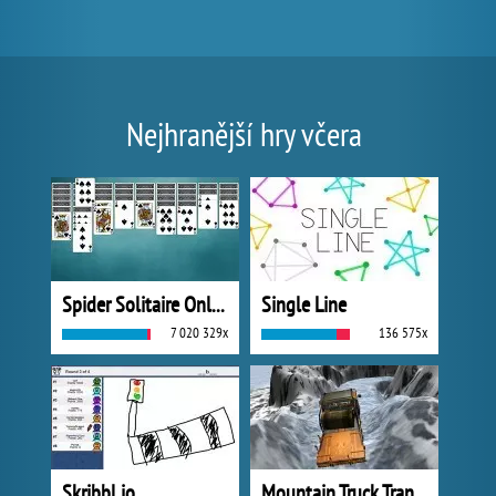
Nejhranější hry včera
Spider Solitaire Online
Single Line
7 020 329x
136 575x
Skribbl.io
Mountain Truck Transport