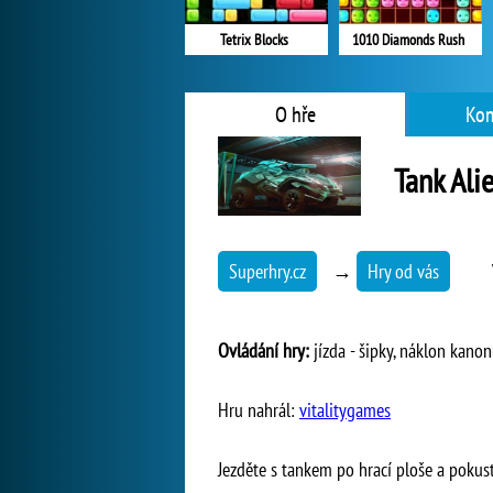
1010 Diamonds Rush
Tetrix Blocks
O hře
Kom
Tank Ali
Superhry.cz
→
Hry od vás
Ovládání hry:
jízda - šipky, náklon kanonu
Hru nahrál:
vitalitygames
Jezděte s tankem po hrací ploše a pokus