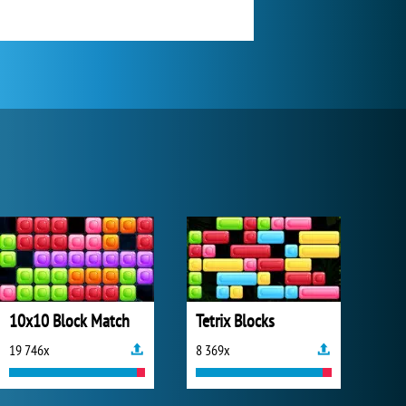
10x10 Block Match
Tetrix Blocks
19 746x
8 369x