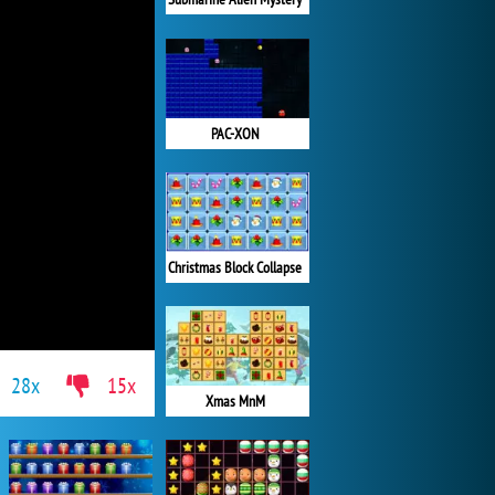
PAC-XON
Christmas Block Collapse
28x
15x
Xmas MnM