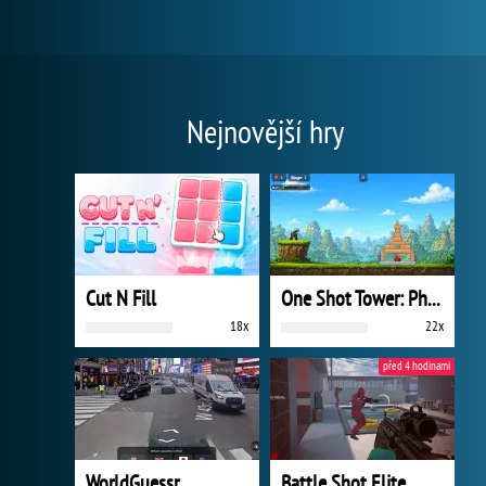
Nejnovější hry
Cut N Fill
One Shot Tower: Physics Destroyer
18x
22x
před 4 hodinami
WorldGuessr
Battle Shot Elite