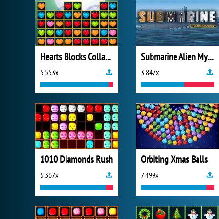
Hearts Blocks Collapse
Submarine Alien Mystery
5 553x
3 847x
1010 Diamonds Rush
Orbiting Xmas Balls
5 367x
7 499x