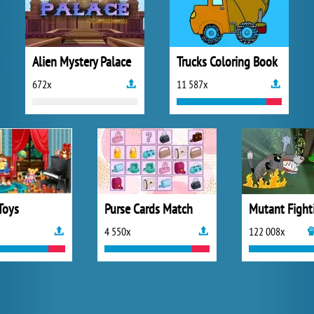
Alien Mystery Palace
Trucks Coloring Book
672x
11 587x
Toys
Purse Cards Match
4 550x
122 008x