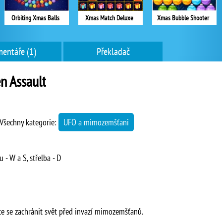
Orbiting Xmas Balls
Xmas Match Deluxe
Xmas Bubble Shooter
entáře (1)
Překladač
en Assault
Všechny kategorie:
UFO a mimozemšťani
 - W a S, střelba - D
te se zachránit svět před invazí mimozemšťanů.