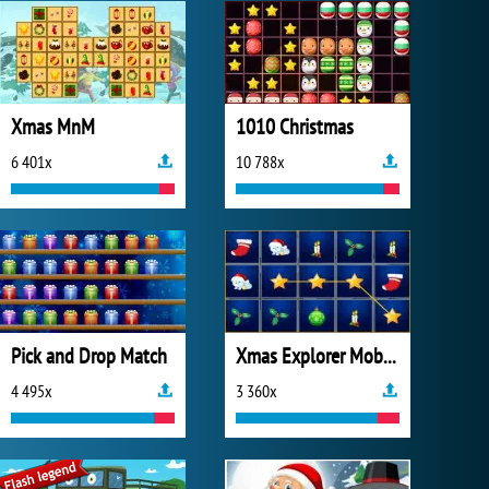
Xmas MnM
1010 Christmas
6 401x
10 788x
Pick and Drop Match
Xmas Explorer Mobile
4 495x
3 360x