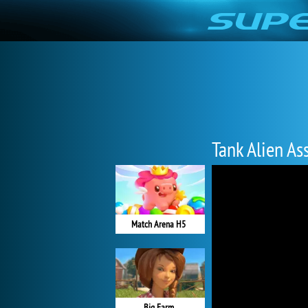
Tank Alien As
Match Arena H5
Big Farm