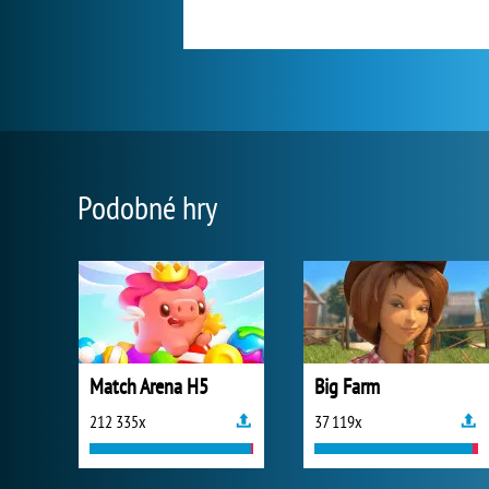
Podobné hry
Match Arena H5
Big Farm
212 335x
37 119x