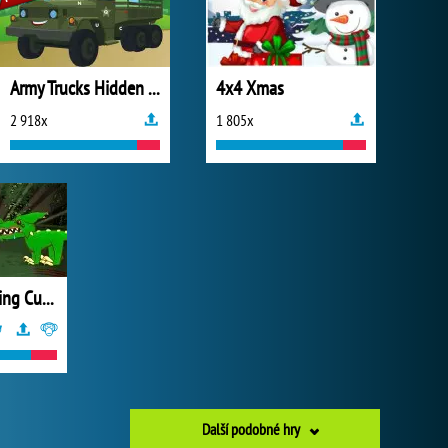
Army Trucks Hidden Letters
4x4 Xmas
2 918x
1 805x
Mutant Fighting Cup 2016
Další podobné hry