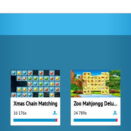
Xmas Chain Matching
Zoo Mahjongg Deluxe
16 176x
24 789x