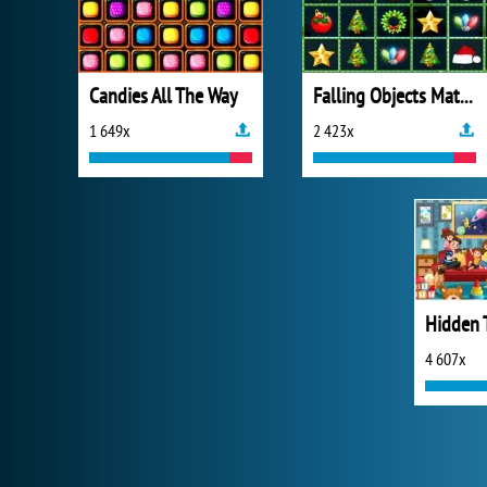
Candies All The Way
Falling Objects Match
1 649x
2 423x
Hidden 
4 607x