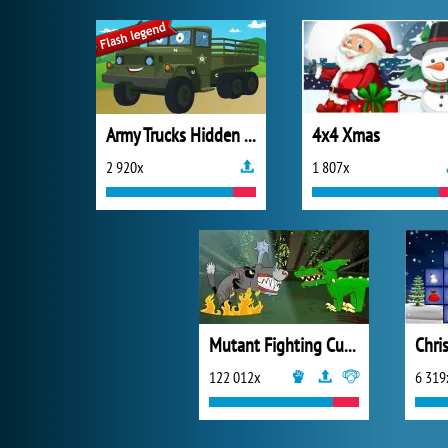
Army Trucks Hidden Letters
4x4 Xmas
2 920x
1 807x
Mutant Fighting Cup 2016
Chri
122 012x
6 319