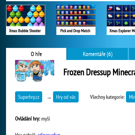
Xmas Bubble Shooter
Pick and Drop Match
Xmas Explorer M
O hře
Komentáře (6)
Frozen Dressup Minecr
Superhry.cz
→
Hry od vás
Všechny kategorie:
Min
Ovládání hry:
myší
Hru nahrál:
adinasuefun