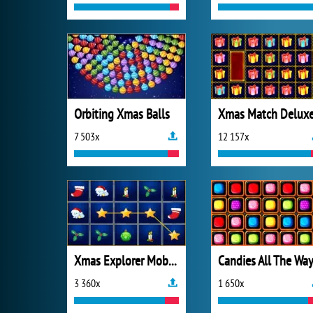
Orbiting Xmas Balls
Xmas Match Delux
7 503x
12 157x
Xmas Explorer Mobile
Candies All The Wa
3 360x
1 650x