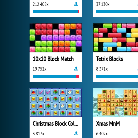
212 408x
37 130x
10x10 Block Match
Tetrix Blocks
19 752x
8 371x
Christmas Block Collapse
Xmas MnM
3 817x
6 402x