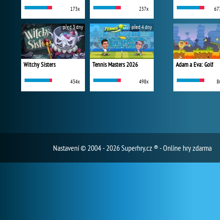
173x
237x
67
před 3 dny
před 4 dny
Witchy Sisters
Tennis Masters 2026
Adam a Eva: Golf
434x
498x
8
Nastavení
© 2004 - 2026 Superhry.cz ® - Online hry zdarma