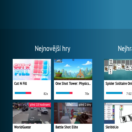
Nejnovější hry
Nejhr
Cut N Fill
One Shot Tower: Physics Destroyer
Spider Solitaire On
82x
70x
7 02
před 18 hodinami
před 2 dny
WorldGuessr
Battle Shot Elite
Skribbl.io