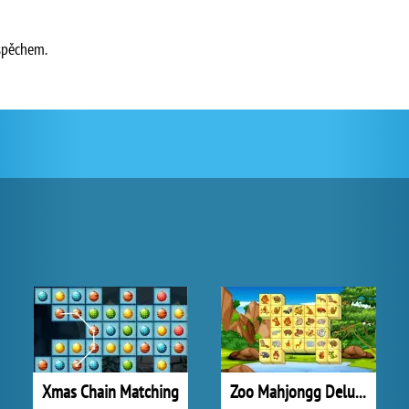
úspěchem.
Xmas Chain Matching
Zoo Mahjongg Deluxe