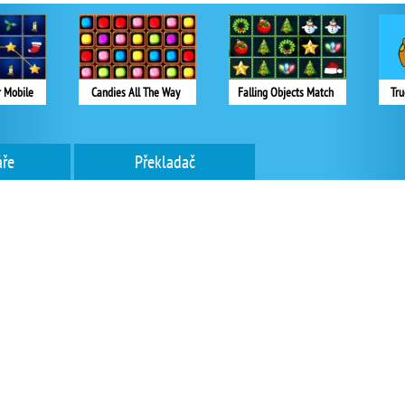
 Mobile
Candies All The Way
Falling Objects Match
Tru
ře
Překladač