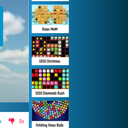
Xmas MnM
1010 Christmas
1010 Diamonds Rush
x
0x
Orbiting Xmas Balls