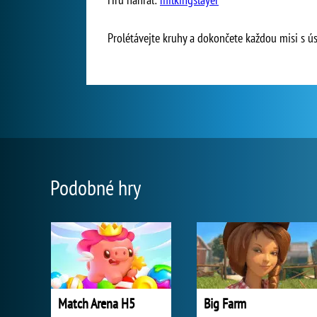
Prolétávejte kruhy a dokončete každou misi s 
Podobné hry
Match Arena H5
Big Farm