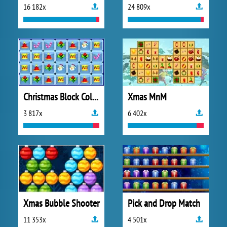
16 182x
24 809x
Christmas Block Collapse
Xmas MnM
3 817x
6 402x
Xmas Bubble Shooter
Pick and Drop Match
11 353x
4 501x