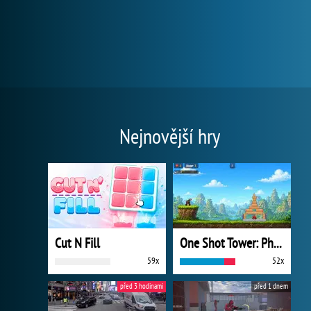
Nejnovější hry
Cut N Fill
One Shot Tower: Physics Destroyer
59x
52x
před 3 hodinami
před 1 dnem