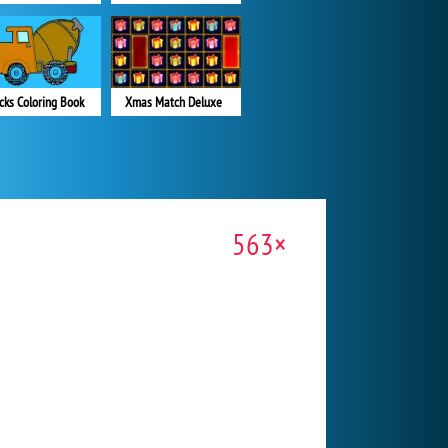
cks Coloring Book
Xmas Match Deluxe
563×