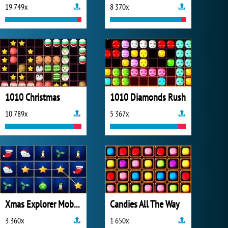
19 749x
8 370x
1010 Christmas
1010 Diamonds Rush
10 789x
5 367x
Xmas Explorer Mobile
Candies All The Way
3 360x
1 650x