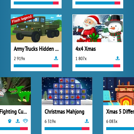
Army Trucks Hidden Letters
4x4 Xmas
2 919x
1 807x
Mutant Fighting Cup 2016
Christmas Mahjong
Xmas 5 Diffe
6 319x
6 083x