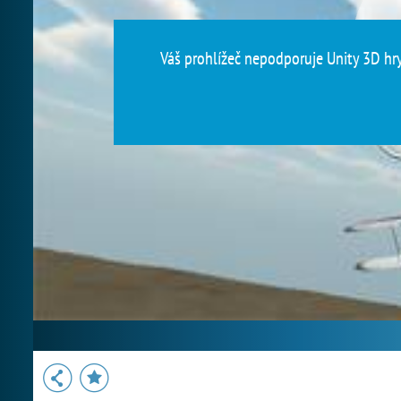
Váš prohlížeč nepodporuje Unity 3D hry.