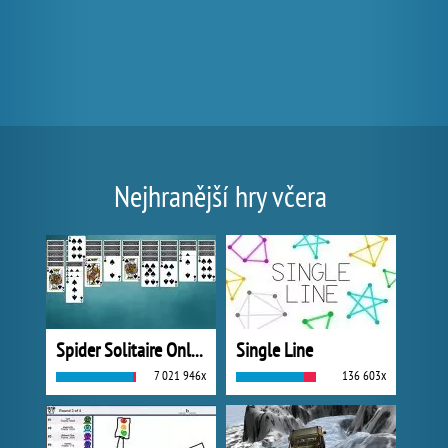
Nejhranější hry včera
Spider Solitaire Online
Single Line
7 021 946x
136 603x