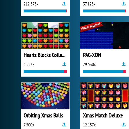
212 373x
37 123x
Hearts Blocks Collapse
PAC-XON
5 553x
79 530x
Orbiting Xmas Balls
Xmas Match Deluxe
7 500x
12 157x