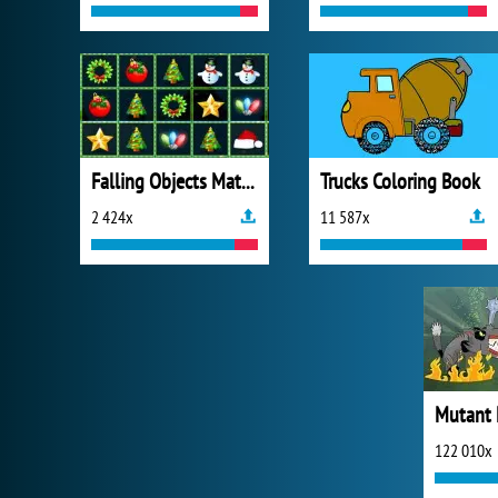
Falling Objects Match
Trucks Coloring Book
2 424x
11 587x
122 010x