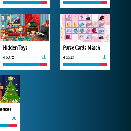
Hidden Toys
Purse Cards Match
4 607x
4 551x
rences