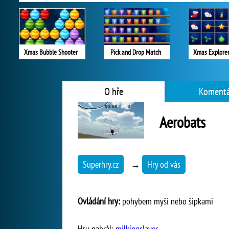
Xmas Bubble Shooter
Pick and Drop Match
Xmas Explorer
O hře
Komentá
Aerobats
Superhry.cz
→
Hry od vás
Ovládání hry:
pohybem myši nebo šipkami
Hru nahrál:
milkingslayer