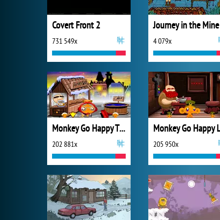
Covert Front 2
Journey in the Mine
731 549x
4 079x
Monkey Go Happy Thanksgiving
202 881x
205 950x