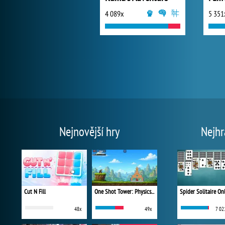
4 089x
5 351
Nejnovější hry
Nejhr
Cut N Fill
One Shot Tower: Physics Destroyer
Spider Solitaire On
48x
49x
7 02