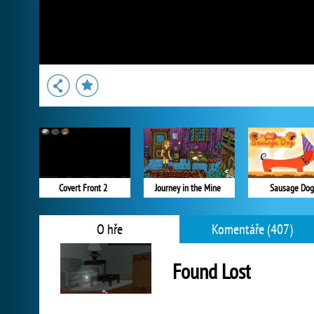
Covert Front 2
Journey in the Mine
Sausage Dog
O hře
Komentáře (407)
Found Lost