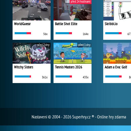
před 24 hodinami
WorldGuessr
Battle Shot Elite
Skribbl.io
56x
164x
67
před 2 dny
před 3 dny
Witchy Sisters
Tennis Masters 2026
Adam a Eva: Golf
361x
435x
8
Nastavení
© 2004 - 2026 Superhry.cz ® - Online hry zdarma