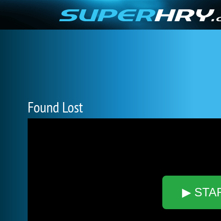
Found Lost
▶ STA