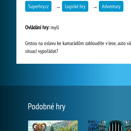
Superhry.cz
→
Logické hry
→
Adventury
Ovládání hry:
myší
Cestou na oslavu ke kamarádům zabloudíte v lese, auto vá
situací vypořádat?
Podobné hry