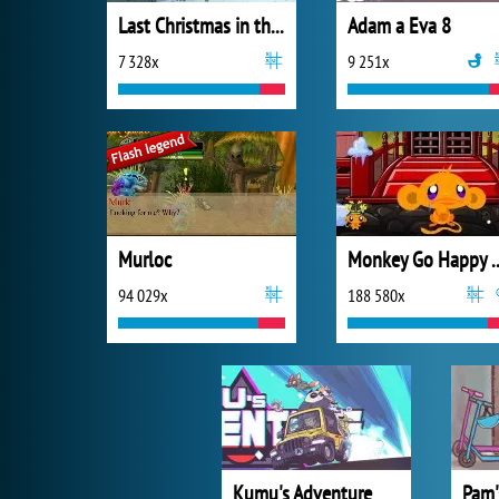
Last Christmas in the Cabin
Adam a Eva 8
7 328x
9 251x
Murloc
Monkey Go Happ
94 029x
188 580x
Kumu's Adventure