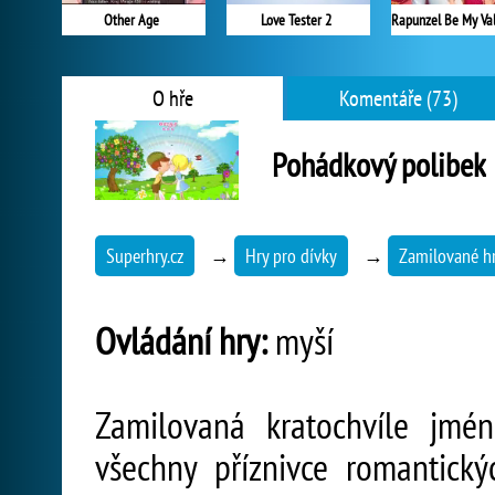
Other Age
Love Tester 2
O hře
Komentáře (73)
Pohádkový polibek
Superhry.cz
→
Hry pro dívky
→
Zamilované h
Ovládání hry:
myší
Zamilovaná kratochvíle jmé
všechny příznivce romantick