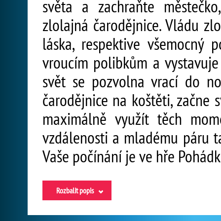
světa a zachraňte městečko
zlolajná čarodějnice. Vládu zl
láska, respektive všemocný 
vroucím polibkům a vystavuje 
svět se pozvolna vrací do nor
čarodějnice na koštěti, začne 
maximálně využít těch mome
vzdálenosti a mladému páru ta
Vaše počínání je ve hře Pohád
Rozbalit popis