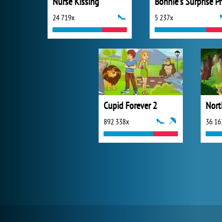
Nurse Kissing
Bo
24 719x
5 237x
Cupid Forever 2
892 338x
36 16