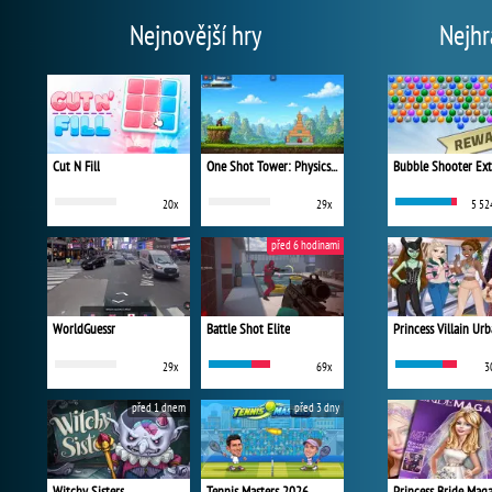
Nejnovější hry
Nejhr
Cut N Fill
One Shot Tower: Physics Destroyer
Bubble Shooter Ex
20x
29x
5 52
před 6 hodinami
WorldGuessr
Battle Shot Elite
29x
69x
3
před 1 dnem
před 3 dny
Witchy Sisters
Tennis Masters 2026
Princess Bride Mag