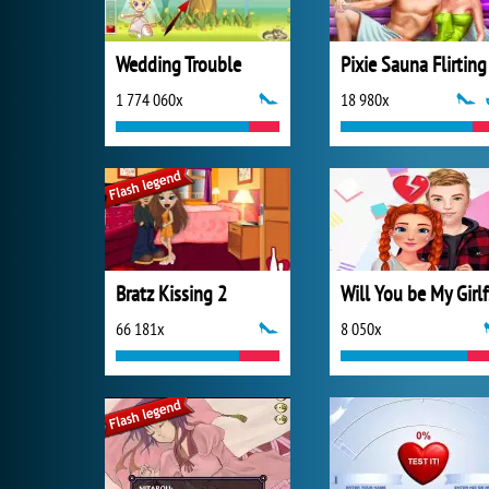
Wedding Trouble
Pixie Sauna Flirting
1 774 060x
18 980x
Bratz Kissing 2
Wi
66 181x
8 050x