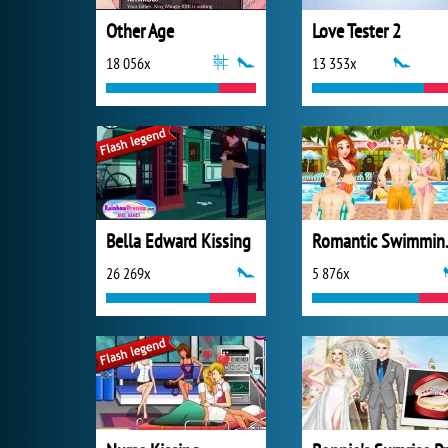
Other Age
Love Tester 2
18 056x
13 353x
Bella Edward Kissing
Roman
26 269x
5 876x