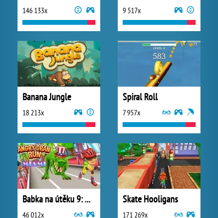
146 133x
9 517x
Banana Jungle
Spiral Roll
18 213x
7 957x
Babka na útěku 9: Miami
Skate Hooligans
46 012x
171 269x