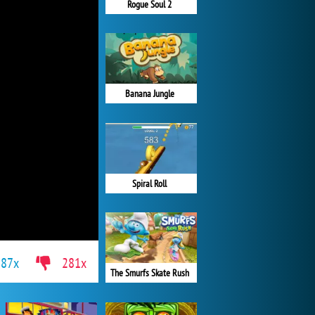
Rogue Soul 2
Banana Jungle
Spiral Roll
787x
281x
The Smurfs Skate Rush