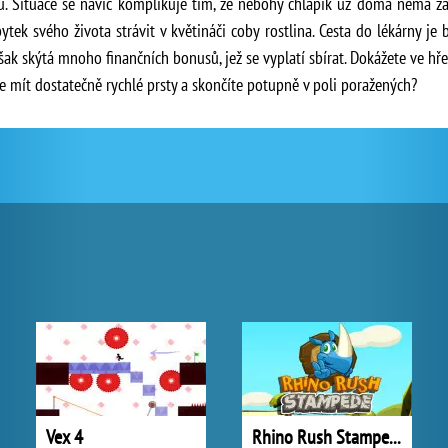
u. Situace se navíc komplikuje tím, že nebohý chlapík už doma nemá žá
bytek svého života strávit v květináči coby rostlina. Cesta do lékárny je 
však skýtá mnoho finančních bonusů, jež se vyplatí sbírat. Dokážete ve h
e mít dostatečně rychlé prsty a skončíte potupně v poli poražených?
Vex 4
Rhino Rush Stampede Online