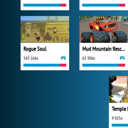
Rogue Soul
Mud Mountain Rescue
543 166x
63 306x
Temple 
9 925x