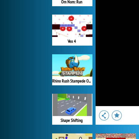
Om Nom: Run
Vex 4
Rhino Rush Stampede Online
Shape Shifting