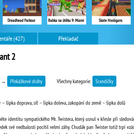
Dreadhead Parkour
Babka na útěku 9: Miami
Skate Hooligans
ntáře (427)
Překladač
ant 2
→
Překážkové dráhy
Všechny kategorie:
Srandičky
r – šipka doprava, síť – šipka doleva, zakopání do země – šipka dolů
ěte identitu sympatického Mr. Twistera, který usnul v křesle při sledov
ledek své nedbalosti pocítil velmi záhy. Chudák pan Twister totiž trpí 