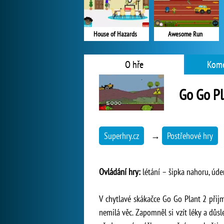
House of Hazards
Awesome Run
O hře
Kome
Go Go Pl
Superhry.cz
→
Postřehové hry
Ovládání hry:
létání – šipka nahoru, úde
V chytlavé skákačce Go Go Plant 2 přijm
nemilá věc. Zapomněl si vzít léky a důs