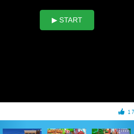
▶ START
1 