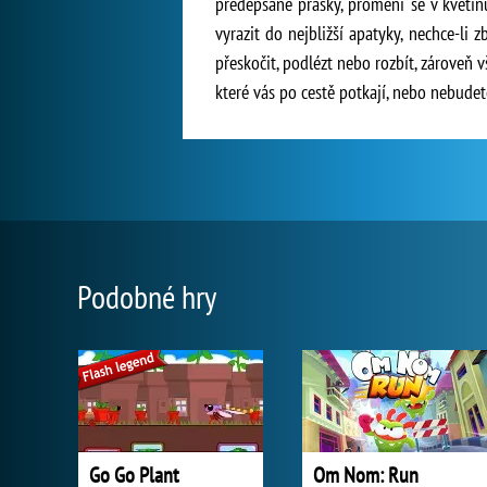
předepsané prášky, promění se v květin
vyrazit do nejbližší apatyky, nechce-li z
přeskočit, podlézt nebo rozbít, zároveň 
které vás po cestě potkají, nebo nebudet
Podobné hry
Go Go Plant
Om Nom: Run