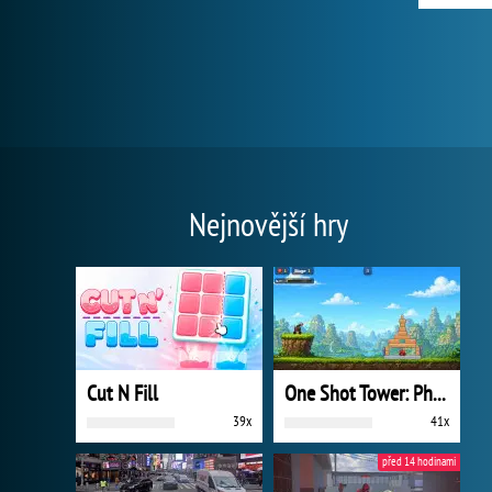
Nejnovější hry
Cut N Fill
One Shot Tower: Physics Destroyer
39x
41x
před 14 hodinami