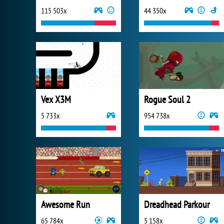
115 503x
44 350x
Vex X3M
Rogue Soul 2
5 733x
954 738x
Awesome Run
Dreadhead Parkour
65 784x
5 158x