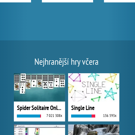
Nejhranější hry včera
Spider Solitaire Online
Single Line
7 021 308x
136 593x