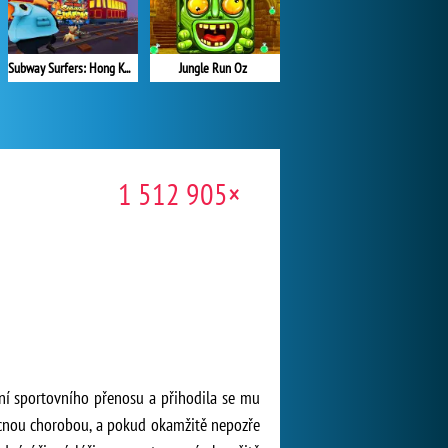
Jungle Run Oz
Subway Surfers: Hong Kong
1 512 905×
ání sportovního přenosu a přihodila se mu
vzácnou chorobou, a pokud okamžitě nepozře