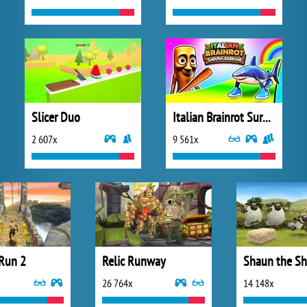
Slicer Duo
Italian Brainrot Survive Parkour
2 607x
9 561x
Run 2
Relic Runway
26 764x
14 148x