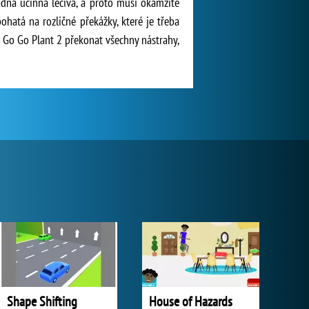
dná účinná léčiva, a proto musí okamžitě
bohatá na rozličné překážky, které je třeba
ře Go Go Plant 2 překonat všechny nástrahy,
Shape Shifting
House of Hazards