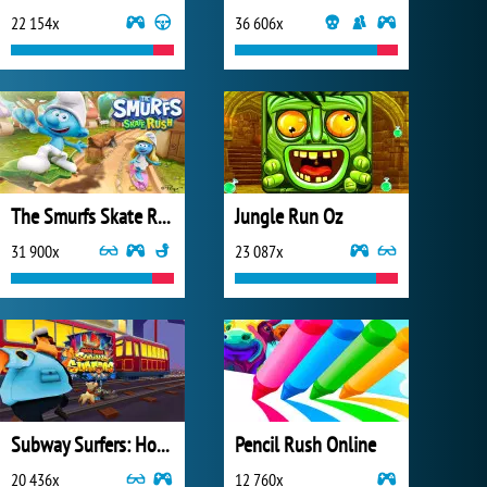
22 154x
36 606x
The Smurfs Skate Rush
Jungle Run Oz
31 900x
23 087x
Subway Surfers: Hong Kong
Pencil Rush Online
20 436x
12 760x