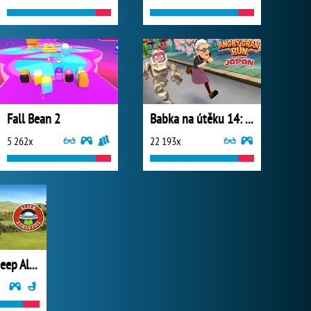
Fall Bean 2
Babka na útěku 14: Japonsko
5 262x
22 193x
Shaun the Sheep Alien Athletics