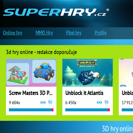
Online hry
MMO Hry
Plné hry
Profily
3d hry online - redakce doporučuje
Screw Masters 3D Puzzle
Unblock it Atlantis
Unblo
9 604x
6 450x
17 912
3D hry onlin