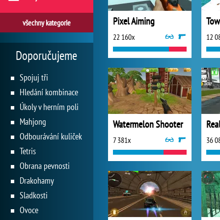
Pixel Aiming
Tow
všechny kategorie
22 160x
12 0
Doporučujeme
Spojuj tři
Hledání kombinace
Úkoly v herním poli
Mahjong
Watermelon Shooter
Odbourávání kuliček
7 381x
36 0
Tetris
Obrana pevnosti
Drakohamy
Sladkosti
Ovoce