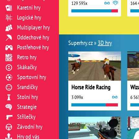
129 595x
164 
Karetní hry
Logické hry
Multiplayer hry
Oddechové hry
Superhry.cz »
3D hry
Postřehové hry
Retro hry
Skákačky
Sportovní hry
Srandičky
Horse Ride Racing
Wiz
Stolní hry
3 099x
6 56
Strategie
Střílečky
Závodní hry
Hry od vás