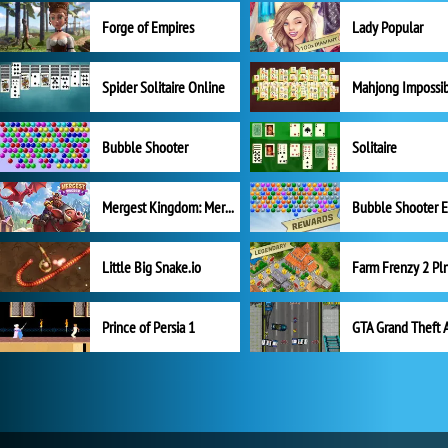
Forge of Empires
Lady Popular
Spider Solitaire Online
Mahjong Impossi
Bubble Shooter
Solitaire
Mergest Kingdom: Merge Puzzle
Little Big Snake.io
Prince of Persia 1
GTA Grand Theft 