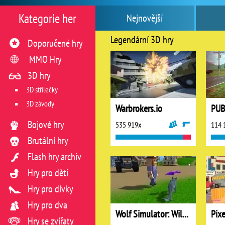
Kategorie her
Nejnovější
Legendární 3D hry
Doporučené hry
MMO Hry
3D hry
3D střílečky
3D závody
Warbrokers.io
Bojové hry
535 919x
114 
Brutální hry
Flash hry archiv
Hry pro děti
Hry pro dívky
Hry pro dva
Wolf Simulator: Wild Animals 3D
Pix
Hry se zvířaty