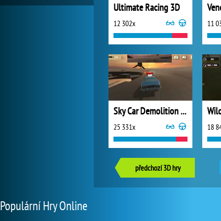
Ultimate Racing 3D
12 302x
11 0
Sky Car Demolition 2019
25 331x
18 8
předchozí 3D hry
Populární Hry Online