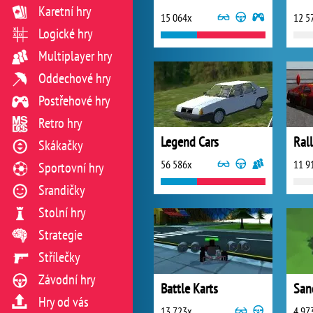
Karetní hry
15 064x
12 5
Logické hry
Multiplayer hry
Oddechové hry
Postřehové hry
Retro hry
Legend Cars
Rall
Skákačky
56 586x
11 9
Sportovní hry
Srandičky
Stolní hry
Strategie
Střílečky
Závodní hry
Battle Karts
Hry od vás
13 723x
4 97