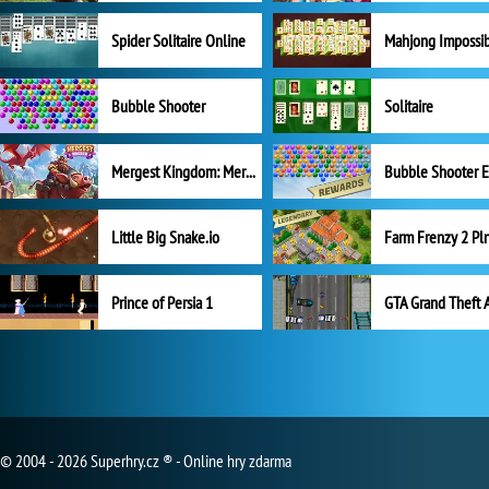
Spider Solitaire Online
Mahjong Impossi
Bubble Shooter
Solitaire
Mergest Kingdom: Merge Puzzle
Little Big Snake.io
Prince of Persia 1
GTA Grand Theft 
© 2004 - 2026 Superhry.cz ® - Online hry zdarma