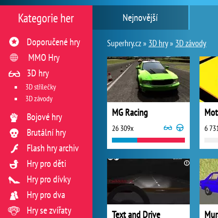
Kategorie her
Nejnovější
Doporučené hry
Superhry.cz »
3D hry
»
3D závody
MMO Hry
3D hry
3D střílečky
3D závody
MG Racing
Mot
Bojové hry
26 309x
6 73
Brutální hry
Flash hry archiv
Hry pro děti
Hry pro dívky
Hry pro dva
Hry se zvířaty
Text and Drive
Mur