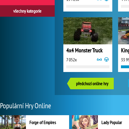
všechny kategorie
4x4 Monster Truck
Kin
7 052x
33 9
předchozí online hry
Populární Hry Online
Forge of Empires
Lady Popular