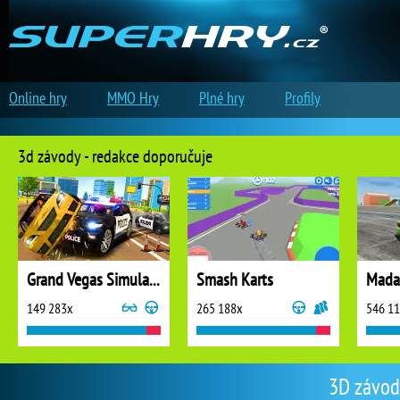
Online hry
MMO Hry
Plné hry
Profily
3d závody - redakce doporučuje
Grand Vegas Simulator
Smash Karts
Madal
149 283x
265 188x
546 1
3D závody