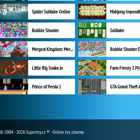
Spider Solitaire Online
Mahjong Impossi
Bubble Shooter
Solitaire
Mergest Kingdom: Merge Puzzle
Little Big Snake.io
Prince of Persia 1
GTA Grand Theft 
© 2004 - 2026 Superhry.cz ® - Online hry zdarma