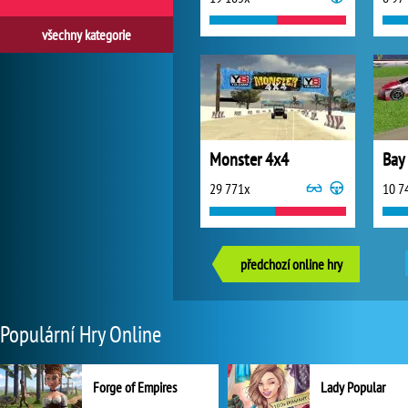
všechny kategorie
Monster 4x4
Bay
29 771x
10 7
předchozí online hry
Populární Hry Online
Forge of Empires
Lady Popular