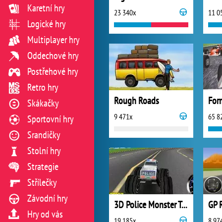
Karetní hry
23 340x
11 0
Logické hry
Multiplayer hry
Oddechové hry
Postřehové hry
Retro hry
Rough Roads
For
Skákačky
9 471x
65 8
Sportovní hry
Srandičky
Stolní hry
Strategie
Střílečky
Závodní hry
3D Police Monster Trucks
GP 
Hry od vás
19 185x
8 97