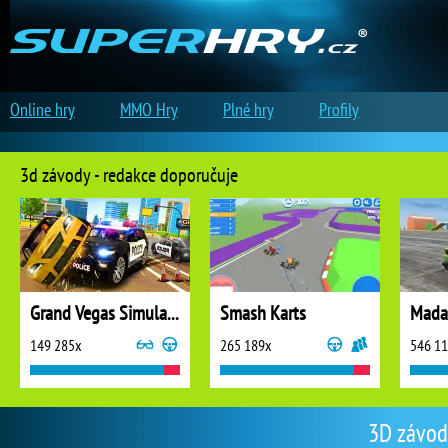
Online hry
MMO Hry
Plné hry
Profily
3d závody - redakce doporučuje
Grand Vegas Simulator
Smash Karts
Madal
149 285x
265 189x
546 1
3D závody