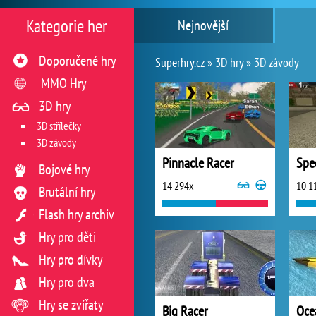
Kategorie her
Nejnovější
Doporučené hry
Superhry.cz »
3D hry
»
3D závody
MMO Hry
3D hry
3D střílečky
3D závody
Pinnacle Racer
Spe
Bojové hry
14 294x
10 1
Brutální hry
Flash hry archiv
Hry pro děti
Hry pro dívky
Hry pro dva
Hry se zvířaty
Big Racer
Oce