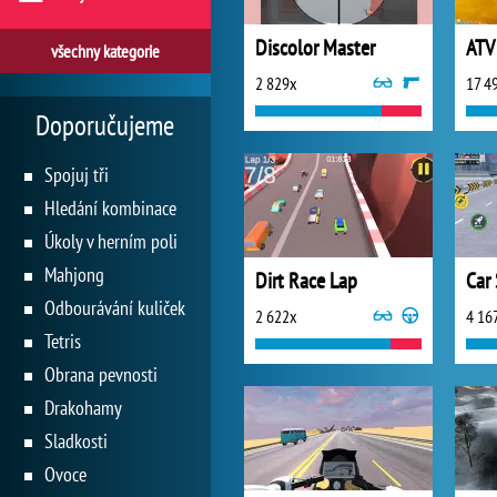
Discolor Master
ATV
všechny kategorie
2 829x
17 4
Doporučujeme
Spojuj tři
Hledání kombinace
Úkoly v herním poli
Mahjong
Dirt Race Lap
Odbourávání kuliček
2 622x
4 16
Tetris
Obrana pevnosti
Drakohamy
Sladkosti
Ovoce