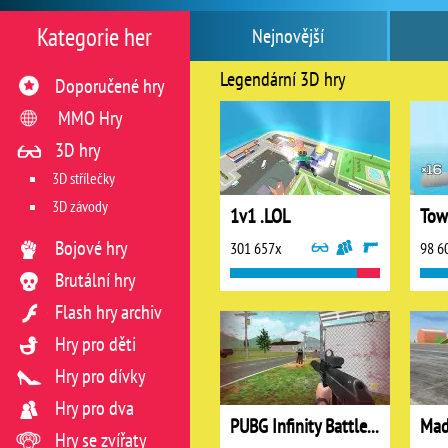
Kategorie her
Nejnovější
Legendární 3D hry
Doporučené hry
MMO Hry
3D hry
3D střílečky
3D závody
1v1 .LOL
Bojové hry
301 657x
98 6
Brutální hry
Flash hry archiv
Hry pro děti
Hry pro dívky
Hry pro dva
PUBG Infinity Battlefield Ops
Mad
Hry se zvířaty