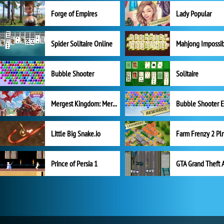
Forge of Empires
Lady Popular
Spider Solitaire Online
Mahjong Impossi
Bubble Shooter
Solitaire
Mergest Kingdom: Merge Puzzle
Little Big Snake.io
Prince of Persia 1
GTA Grand Theft 