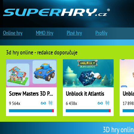
Online hry
MMO Hry
Plné hry
Profily
3d hry online - redakce doporučuje
Screw Masters 3D Puzzle
Unblock it Atlantis
Unblo
9 564x
6 438x
17 898
3D hry onlin