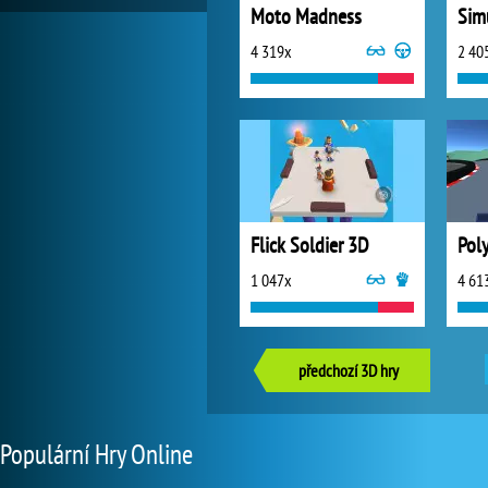
Moto Madness
4 319x
2 40
Flick Soldier 3D
Poly
1 047x
4 61
předchozí 3D hry
Populární Hry Online