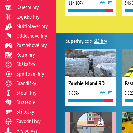
114 107x
546 
Karetní hry
Logické hry
Multiplayer hry
Oddechové hry
Superhry.cz »
3D hry
Postřehové hry
Retro hry
Skákačky
Sportovní hry
Srandičky
Zombie Island 3D
Fas
Stolní hry
5 689x
3 22
Strategie
Střílečky
Závodní hry
Hry od vás