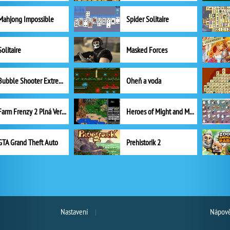
Mahjong Impossible
Spider Solitaire
Solitaire
Masked Forces
Bubble Shooter Extreme
Oheň a voda
Farm Frenzy 2 Plná Verze
Heroes of Might and Magic II
GTA Grand Theft Auto
Prehistorik 2
Nastavení
Nápově