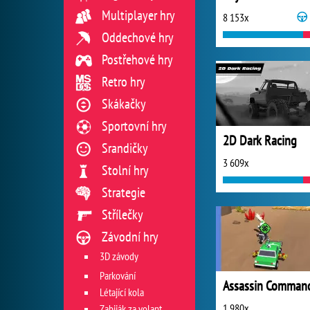
Multiplayer hry
8 153x
Oddechové hry
Postřehové hry
Retro hry
Skákačky
Sportovní hry
2D Dark Racing
Srandičky
3 609x
Stolní hry
Strategie
Střílečky
Závodní hry
3D závody
Parkování
Létající kola
1 980x
Zabiják za volantem