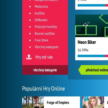
Motocross
Autíčka
Driftování
Policejní honičky
Bourací autíčka
Free Drive
Neon Biker
Všechny kategorie
16 399x
Hry od vás
všechny kategorie
předchozí online
Populární Hry Online
Forge of Empires