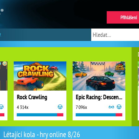
Přihlášení
y
Rock Crawling
Epic Racing: Descent on Cars
4 314x
7 096x
Létající kola - hry online 8/26