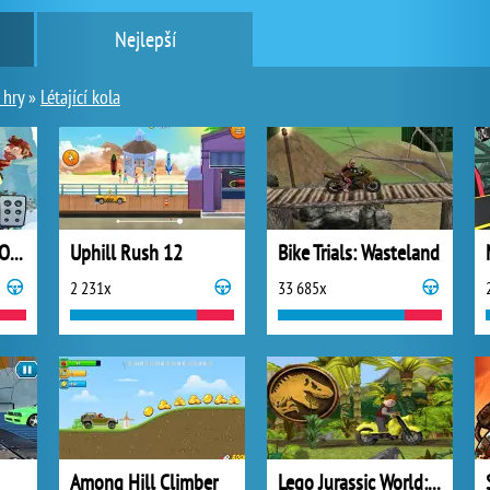
Nejlepší
 hry
»
Létající kola
Hill Climb Racing Online
Uphill Rush 12
Bike Trials: Wasteland
2 231x
33 685x
Among Hill Climber
Lego Jurassic World: Legend of Isla Nublar