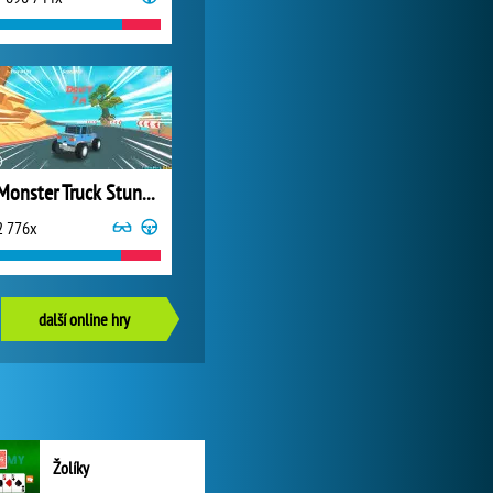
Monster Truck Stunts Pro
2 776x
další online hry
Žolíky