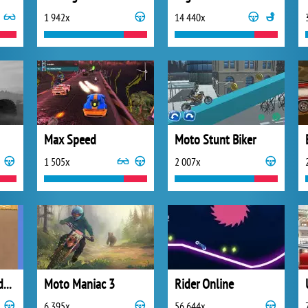
1 942x
14 440x
Max Speed
Moto Stunt Biker
1 505x
2 007x
Assassin Commando Car Driving
Moto Maniac 3
Rider Online
6 395x
56 644x