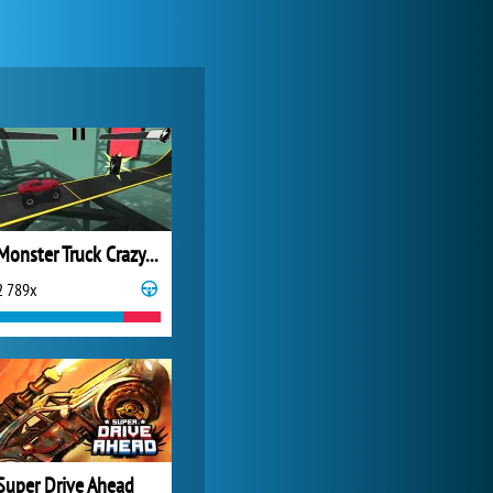
World of Tanks
1 822 531x
Monster Truck Crazy Impossible
2 789x
Forge of Empires
1 165 737x
Super Drive Ahead