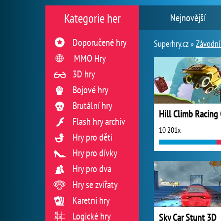
Kategorie her
Nejnovější
Doporučené hry
Superhry.cz »
Závodní
MMO Hry
3D hry
Bojové hry
Brutální hry
Flash hry archiv
10 201x
Hry pro děti
Hry pro dívky
Hry pro dva
Hry se zvířaty
Karetní hry
Logické hry
Sky Car Stunt 3D