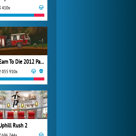
3 410x
My Free Zoo
1 007 495x
Earn To Die 2012 Part 2
2 055 910x
Uphill Rush 2
7 696 744x