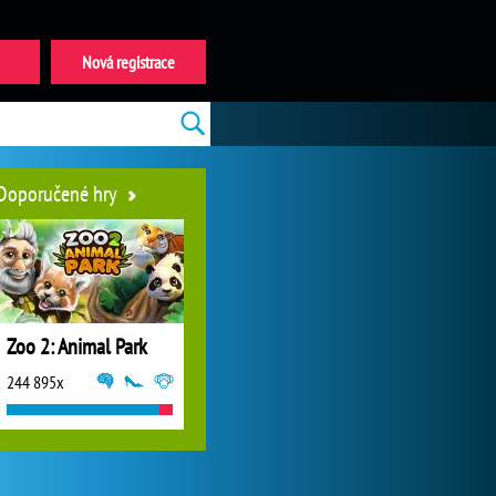
Nová registrace
Doporučené hry
Zoo 2: Animal Park
244 895x