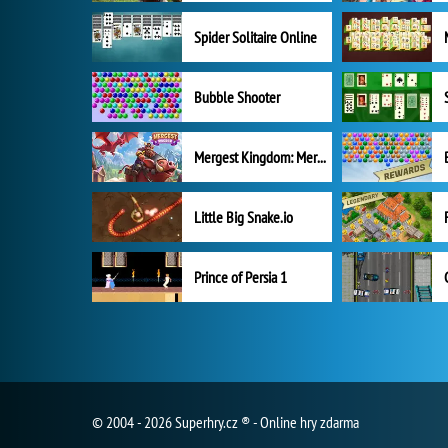
Spider Solitaire Online
Bubble Shooter
Mergest Kingdom: Merge Puzzle
Little Big Snake.io
Prince of Persia 1
© 2004 - 2026 Superhry.cz ® - Online hry zdarma