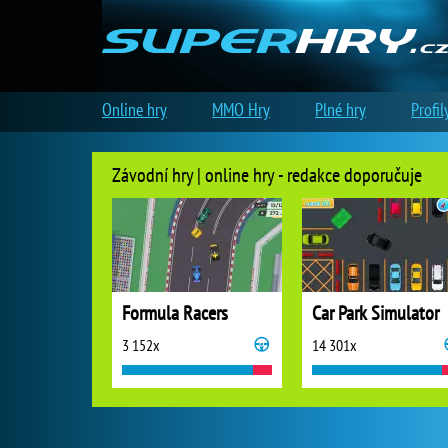
Online hry
MMO Hry
Plné hry
Profil
Závodní hry | online hry - redakce doporučuje
Formula Racers
Car Park Simulator
3 152x
14 301x