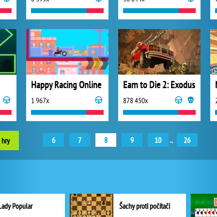
Happy Racing Online
Earn to Die 2: Exodus
1 967x
878 450x
6
7
8
9
10
..
26
 hry
Lady Popular
Šachy proti počítači