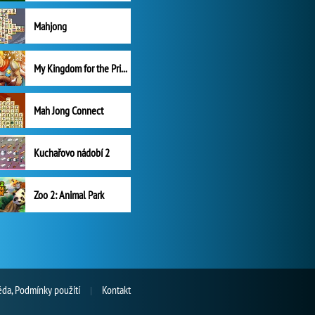
Mahjong
My Kingdom for the Princess Plná verze
Mah Jong Connect
Kuchařovo nádobí 2
Zoo 2: Animal Park
da, Podmínky použití
Kontakt