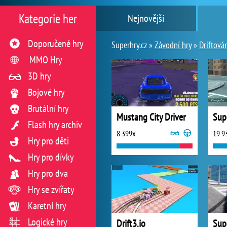
Kategorie her
Nejnovější
Doporučené hry
Superhry.cz »
Závodní hry
»
Driftová
MMO Hry
3D hry
Bojové hry
Brutální hry
Mustang City Driver
Sup
Flash hry archiv
8 399x
19 9
Hry pro děti
Hry pro dívky
Hry pro dva
Hry se zvířaty
Karetní hry
Logické hry
Drift3.io
Sup