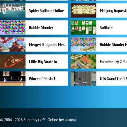
Spider Solitaire Online
Mahjong Impossi
Bubble Shooter
Solitaire
Mergest Kingdom: Merge Puzzle
Little Big Snake.io
Prince of Persia 1
GTA Grand Theft 
© 2004 - 2026 Superhry.cz ® - Online hry zdarma