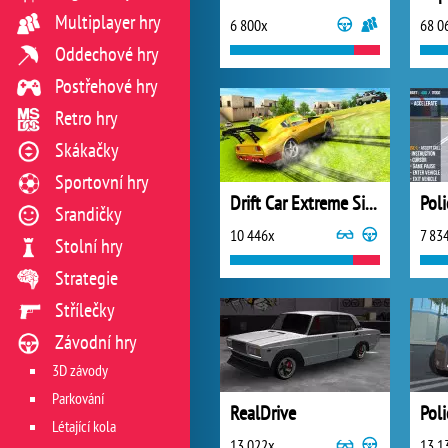
Multiplayer hry
6 800x
68 0
Oddechové hry
Postřehové hry
Retro hry
Skákačky
Sportovní hry
Drift Car Extreme Simulator
Srandičky
10 446x
7 83
Stolní hry
Strategie
Střílečky
Závodní hry
3D závody
Parkování
RealDrive
Poli
Létající kola
13 022x
13 1