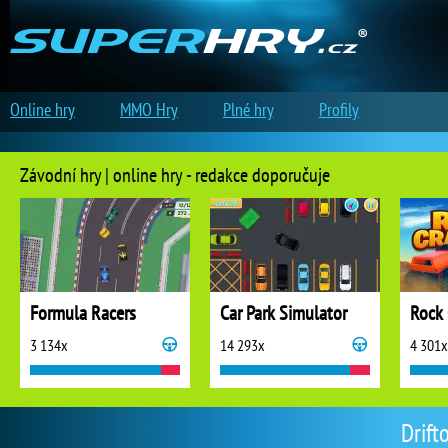
Online hry
MMO Hry
Plné hry
Profily
Závodní hry | online hry - redakce doporučuje
Formula Racers
Car Park Simulator
Rock 
3 134x
14 293x
4 301x
Drift