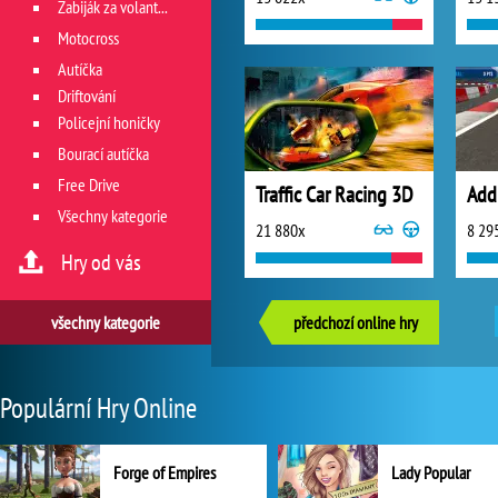
Zabiják za volantem
Motocross
Autíčka
Driftování
Policejní honičky
Bourací autíčka
Free Drive
Traffic Car Racing 3D
Addi
Všechny kategorie
21 880x
8 29
Hry od vás
všechny kategorie
předchozí online hry
Populární Hry Online
Forge of Empires
Lady Popular