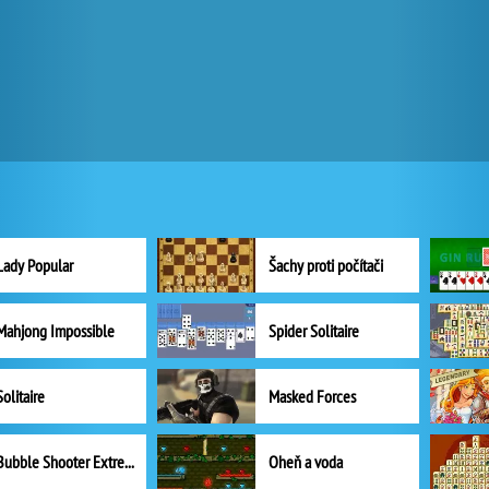
Lady Popular
Šachy proti počítači
Mahjong Impossible
Spider Solitaire
Solitaire
Masked Forces
Bubble Shooter Extreme
Oheň a voda