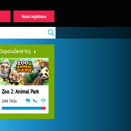
Nová registrace
Doporučené hry
Zoo 2: Animal Park
244 743x