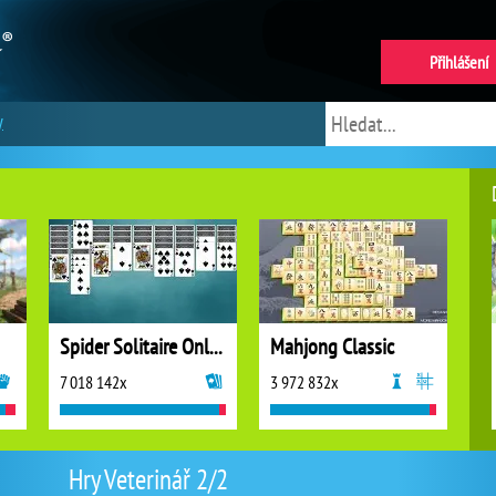
Přihlášení
y
Spider Solitaire Online
Mahjong Classic
7 018 142x
3 972 832x
Hry Veterinář 2/2