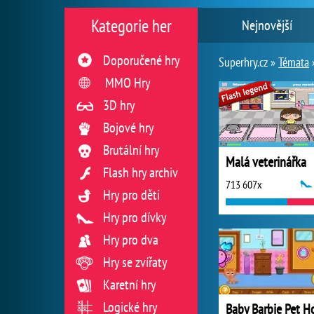
Kategorie her
Nejnovější
Doporučené hry
Superhry.cz »
Témata
MMO Hry
3D hry
Bojové hry
Brutální hry
Malá veterinářka
Flash hry archiv
713 607x
Hry pro děti
Hry pro dívky
Hry pro dva
Hry se zvířaty
Karetní hry
Logické hry