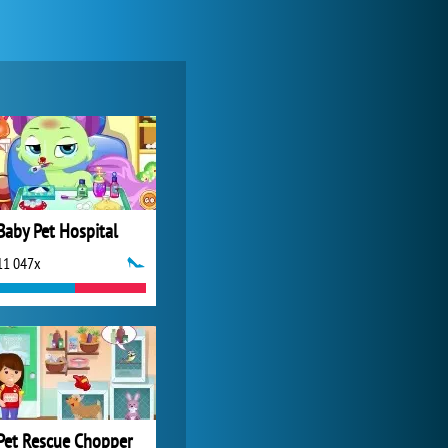
Lady Popular
1 313 748x
Baby Pet Hospital
11 047x
World of Tanks
1 822 468x
Pet Rescue Chopper