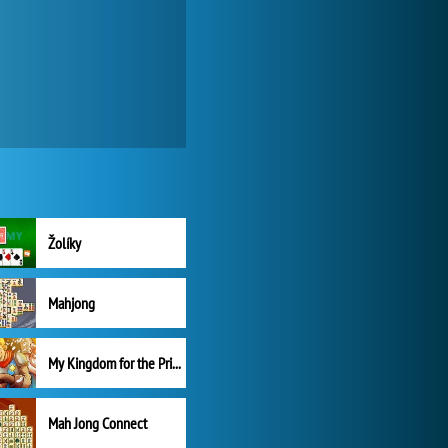
Žolíky
Mahjong
My Kingdom for the Princess Plná verze
Mah Jong Connect