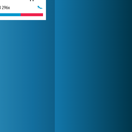
8 296x
My Free Zoo
1 007 424x