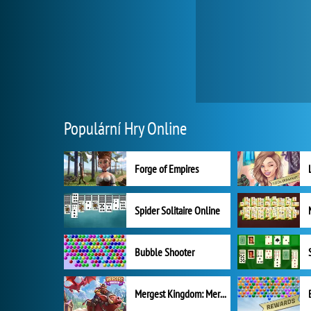
Populární Hry Online
Forge of Empires
Spider Solitaire Online
Bubble Shooter
Mergest Kingdom: Merge Puzzle