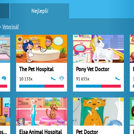
Nejlepší
»
Veterinář
The Pet Hospital
Pony Vet Doctor
10 133x
91 655x
Baby Barbie Pet Hospital
Elsa Animal Hospital
Pet Doctor