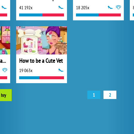
41 192x
18 205x
Cute Pet Dentist Salon
How to be a Cute Vet
19 063x
1
2
 hry