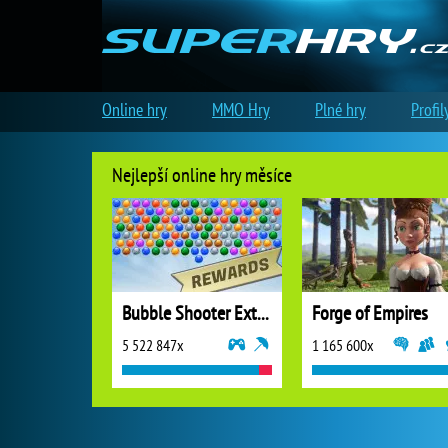
Online hry
MMO Hry
Plné hry
Profil
Nejlepší online hry měsíce
Bubble Shooter Extreme
Forge of Empires
5 522 847x
1 165 600x