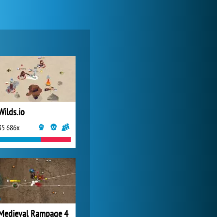
World of Tanks
1 822 468x
Wilds.io
35 686x
Zoo 2: Animal Park
244 743x
Medieval Rampage 4