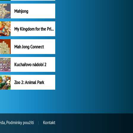
Mahjong
My Kingdom for the Princess Plná verze
Mah Jong Connect
Kuchařovo nádobí 2
Zoo 2: Animal Park
da, Podmínky použití
Kontakt