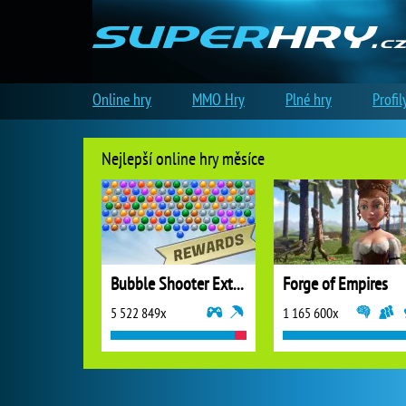
Online hry
MMO Hry
Plné hry
Profil
Nejlepší online hry měsíce
Bubble Shooter Extreme
Forge of Empires
5 522 849x
1 165 600x