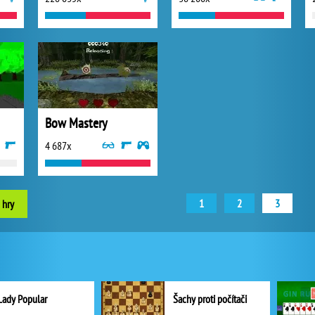
Bow Mastery
4 687x
1
2
3
 hry
Lady Popular
Šachy proti počítači