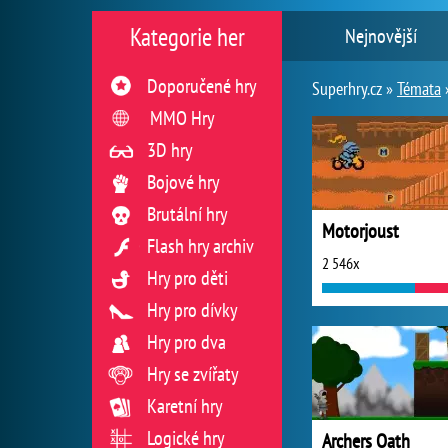
Kategorie her
Nejnovější
Doporučené hry
Superhry.cz »
Témata
MMO Hry
3D hry
Bojové hry
Brutální hry
Motorjoust
Flash hry archiv
2 546x
Hry pro děti
Hry pro dívky
Hry pro dva
Hry se zvířaty
Karetní hry
Logické hry
Archers Oath