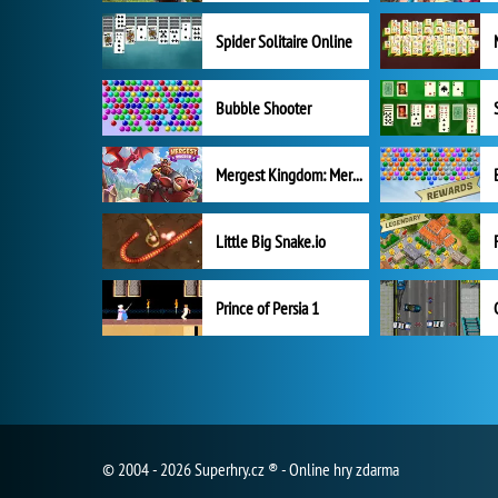
Spider Solitaire Online
Bubble Shooter
Mergest Kingdom: Merge Puzzle
Little Big Snake.io
Prince of Persia 1
© 2004 - 2026 Superhry.cz ® - Online hry zdarma