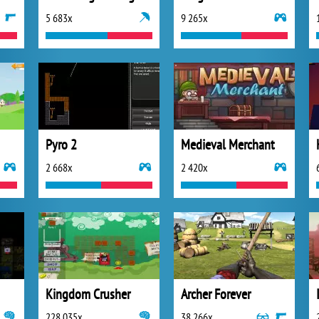
5 683x
9 265x
Pyro 2
Medieval Merchant
2 668x
2 420x
Kingdom Crusher
Archer Forever
228 035x
38 266x