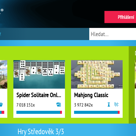
Přihlášení
y
Spider Solitaire Online
Mahjong Classic
7 018 151x
3 972 842x
Hry Středověk 3/3