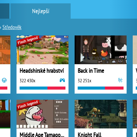
Nejlepší
»
Středověk
Headshirské hrabství
Back in Time
322 430x
32 251x
Middle Age Tamagotchi
Knight Fall