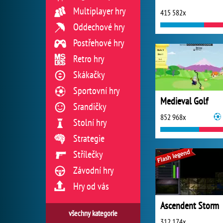
Multiplayer hry
415 582x
Oddechové hry
Postřehové hry
Retro hry
Skákačky
Sportovní hry
Medieval Golf
Srandičky
852 968x
Stolní hry
Strategie
Střílečky
Závodní hry
Hry od vás
Ascendent Storm
všechny kategorie
312 174x