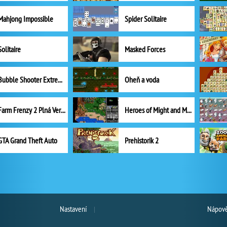
Mahjong Impossible
Spider Solitaire
Solitaire
Masked Forces
Bubble Shooter Extreme
Oheň a voda
Farm Frenzy 2 Plná Verze
Heroes of Might and Magic II
GTA Grand Theft Auto
Prehistorik 2
Nastavení
Nápově