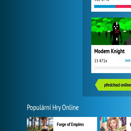
Modern Knight
13 471x
předchozí online
Populární Hry Online
Forge of Empires