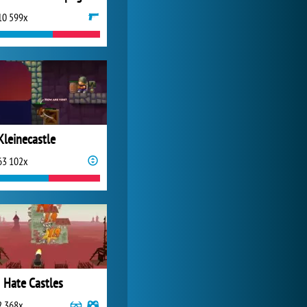
10 599x
Forge of Empires
1 165 600x
Kleinecastle
63 102x
I Hate Castles
2 368x