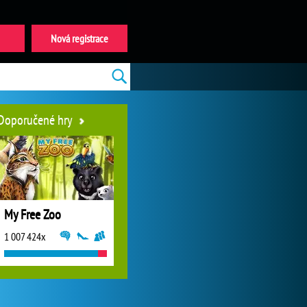
Nová registrace
Doporučené hry
My Free Zoo
1 007 424x