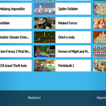
Mahjong Impossible
Spider Solitaire
Solitaire
Masked Forces
Bubble Shooter Extreme
Oheň a voda
Farm Frenzy 2 Plná Verze
Heroes of Might and Magic II
GTA Grand Theft Auto
Prehistorik 2
Nastavení
Nápově