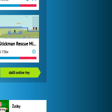
Stickman Rescue Mission
4 738x
další online hry
Žolíky