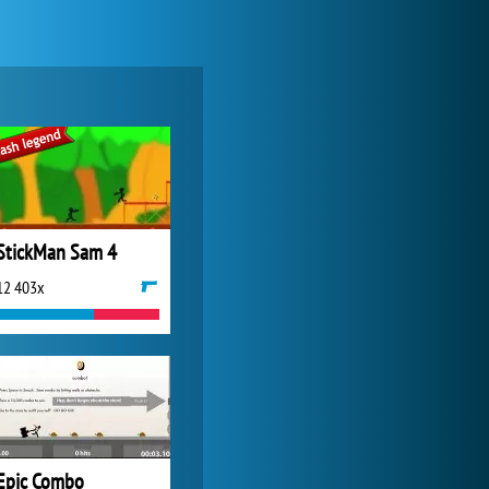
Zoo 2: Animal Park
245 010x
StickMan Sam 4
12 403x
Forge of Empires
1 165 840x
Epic Combo