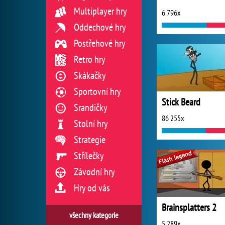
Multiplayer hry
6 796x
Oddechové hry
Postřehové hry
Retro hry
Skákačky
Sportovní hry
Stick Beard
Srandičky
86 255x
Stolní hry
Strategie
Střílečky
Závodní hry
Hry od vás
Brainsplatters 2
všechny kategorie
5 289x