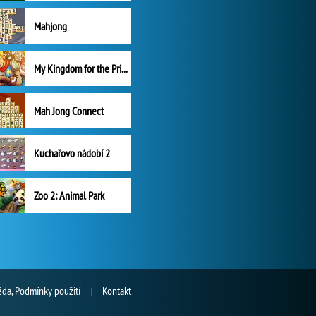
Mahjong
My Kingdom for the Princess Plná verze
Mah Jong Connect
Kuchařovo nádobí 2
Zoo 2: Animal Park
da, Podmínky použití
Kontakt