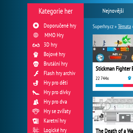
Kategorie her
Nejnovější
Doporučené hry
Superhry.cz »
Témata
MMO Hry
3D hry
Bojové hry
Brutální hry
Flash hry archiv
22 744x
Hry pro děti
Hry pro dívky
Hry pro dva
Hry se zvířaty
Karetní hry
Logické hry