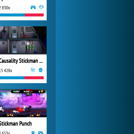
2 830x
My Free Zoo
1 007 540x
Causality Stickman Isolation
15 428x
Stickman Punch
3 653x