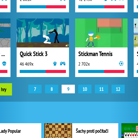
Overpowered Evil: Dark Zephyr
Quick Stick 3
Stickman Tennis
46 469x
2 702x
7
8
9
10
11
12
 hry
Lady Popular
Šachy proti počítači