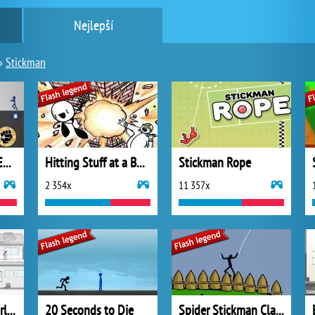
Nejlepší
»
Stickman
Stickman Fighter Epic Battles
Hitting Stuff at a Building
Stickman Rope
2 354x
11 357x
The Death of a Warlord
20 Seconds to Die
Spider Stickman Clash of Clans