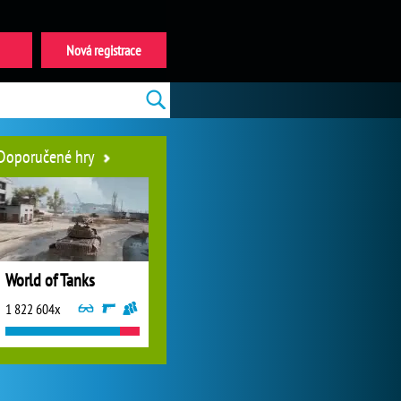
Nová registrace
Doporučené hry
World of Tanks
1 822 604x