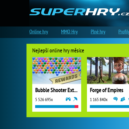
Online hry
MMO Hry
Plné hry
Profil
Nejlepší online hry měsíce
Bubble Shooter Extreme
Forge of Empires
5 526 695x
1 165 840x