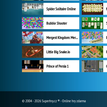
Spider Solitaire Online
Bubble Shooter
Mergest Kingdom: Merge Puzzle
Little Big Snake.io
Prince of Persia 1
© 2004 - 2026 Superhry.cz ® - Online hry zdarma