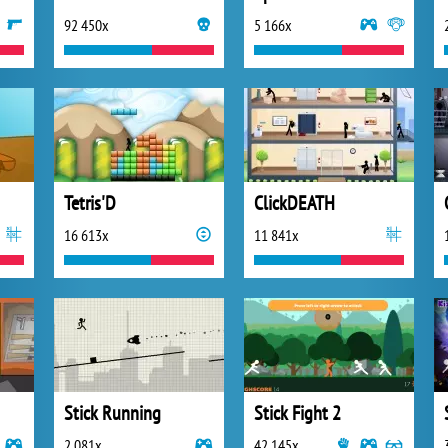
92 450x
5 166x
Tetris'D
ClickDEATH
16 613x
11 841x
Stick Running
Stick Fight 2
2 081x
42 145x