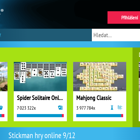
Přihlášení
y
Spider Solitaire Online
Mahjong Classic
7 023 322x
3 977 784x
Stickman hry online 9/12