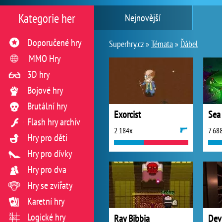
Kategorie her
Nejnovější
Doporučené hry
Superhry.cz »
Témata
»
Ďábel
MMO Hry
3D hry
Bojové hry
Brutální hry
Exorcist
Sea
Flash hry archiv
2 184x
7 68
Hry pro děti
Hry pro dívky
Hry pro dva
Hry se zvířaty
Karetní hry
Logické hry
Ray Bibbia
Dev