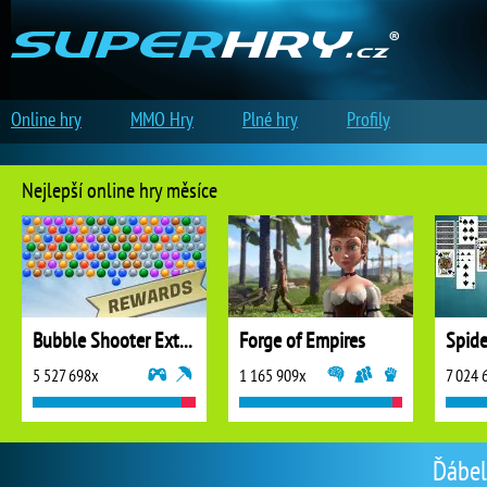
Online hry
MMO Hry
Plné hry
Profily
Nejlepší online hry měsíce
Bubble Shooter Extreme
Forge of Empires
5 527 698x
1 165 909x
7 024 
Ďábel