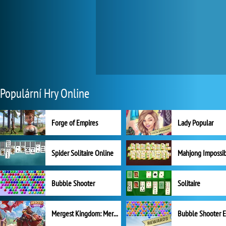
Populární Hry Online
Forge of Empires
Lady Popular
Spider Solitaire Online
Mahjong Impossi
Bubble Shooter
Solitaire
Mergest Kingdom: Merge Puzzle