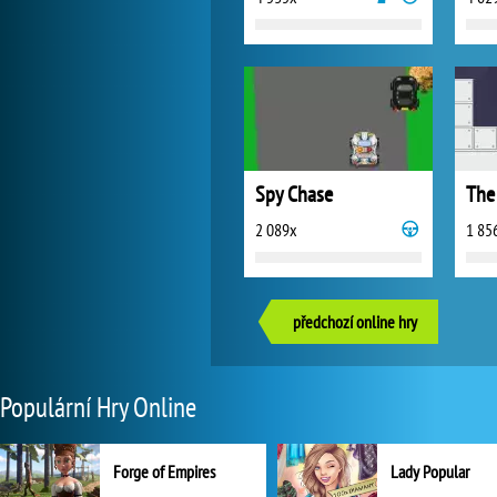
Spy Chase
The 
2 089x
1 85
předchozí online hry
Populární Hry Online
Forge of Empires
Lady Popular