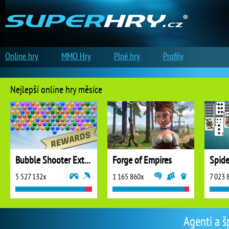
Online hry
MMO Hry
Plné hry
Profily
Nejlepší online hry měsíce
Bubble Shooter Extreme
Forge of Empires
5 527 132x
1 165 860x
7 023 
Agenti a š