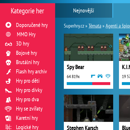
Kategorie her
Nejnovější
Doporučené hry
Superhry.cz »
Témata
»
Agenti a špio
MMO Hry
3D hry
Bojové hry
Brutální hry
Spy Bear
K.I.
Flash hry archiv
64 819x
19 5
Hry pro děti
Hry pro dívky
Hry pro dva
Hry se zvířaty
Karetní hry
Logické hry
Stephen Karsch
Blu