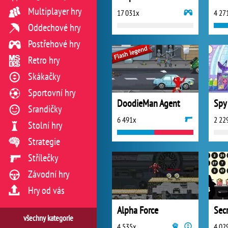
Multiplayer hry
17 031x
4 27
Oddechové hry
Postřehové hry
Retro hry
Skákačky
Sportovní hry
DoodieMan Agent
Spy 
Srandičky
6 491x
2 22
Stolní hry
Strategie
Střílečky
Závodní hry
Hry od vás
Alpha Force
Sec
všechny kategorie
4 535x
4 02