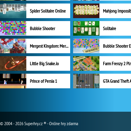
Spider Solitaire Online
Mahjong Impossi
Bubble Shooter
Solitaire
Mergest Kingdom: Merge Puzzle
Little Big Snake.io
Prince of Persia 1
GTA Grand Theft 
© 2004 - 2026 Superhry.cz ® - Online hry zdarma