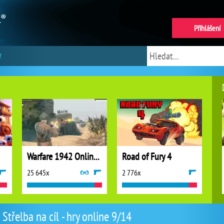
Přihlášení
y
Warfare 1942 Online Shooter
Road of Fury 4
25 645x
2 776x
Střelba na cíl - hry online 9/14