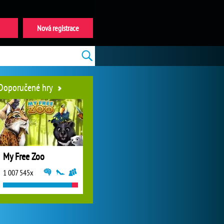
Nová registrace
Doporučené hry
My Free Zoo
1 007 545x