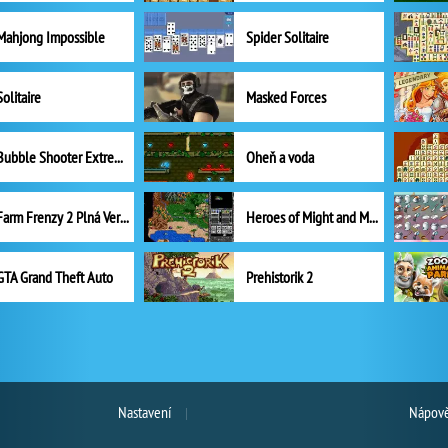
Mahjong Impossible
Spider Solitaire
Solitaire
Masked Forces
Bubble Shooter Extreme
Oheň a voda
Farm Frenzy 2 Plná Verze
Heroes of Might and Magic II
GTA Grand Theft Auto
Prehistorik 2
Nastavení
Nápově