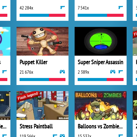
42 284x
7 541x
s
Puppet Killer
Super Sniper Assassin
21 676x
2 389x
Balloons vs Zombies 2
Stress Paintball
Balloons vs Zombies 4
119 566x
15 532x