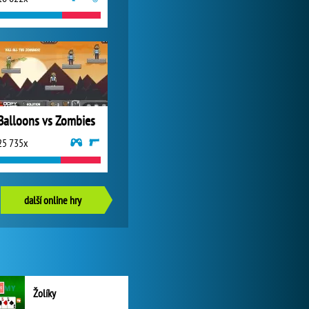
Balloons vs Zombies
25 735x
další online hry
Žolíky