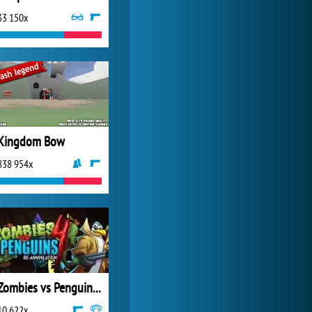
33 150x
Zoo 2: Animal Park
245 013x
Kingdom Bow
838 954x
Zombies vs Penguins 4
10 622x