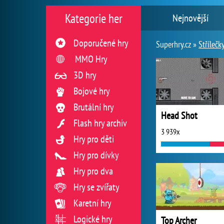
Kategorie her
Nejnovější
Doporučené hry
Superhry.cz »
Střílečk
MMO Hry
3D hry
Bojové hry
Brutální hry
Head Shot
Flash hry archiv
3 939x
Hry pro děti
Hry pro dívky
Hry pro dva
Hry se zvířaty
Karetní hry
Logické hry
Top Archer