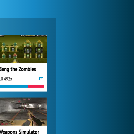
Lady Popular
1 314 036x
Bang the Zombies
10 492x
World of Tanks
1 822 622x
Weapons Simulator