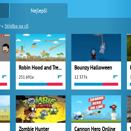
Nejlepší
y
»
Střelba na cíl
Robin Hood and Treasures
Bounzy Halloween
251 691x
12 377x
Zombie Hunter
Cannon Hero Online