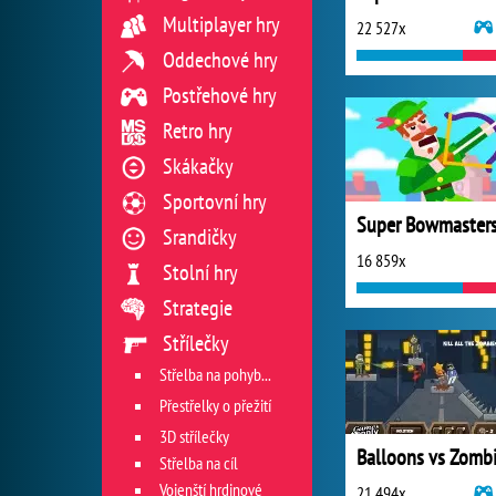
Multiplayer hry
22 527x
Oddechové hry
Postřehové hry
Retro hry
Skákačky
Sportovní hry
Super Bowmaster
Srandičky
16 859x
Stolní hry
Strategie
Střílečky
Střelba na pohyblivý cíl
Přestřelky o přežití
3D střílečky
Střelba na cíl
Vojenští hrdinové
21 494x