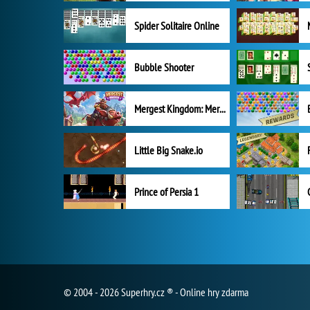
Spider Solitaire Online
Bubble Shooter
Mergest Kingdom: Merge Puzzle
Little Big Snake.io
Prince of Persia 1
© 2004 - 2026 Superhry.cz ® - Online hry zdarma