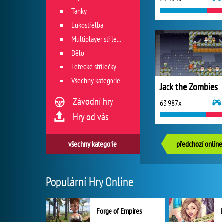
Tanky
Lukostřelba
Multiplayer střílečky
Dělo
Letecké střílečky
Všechny kategorie
Jack the Zombies
Závodní hry
63 987x
Hry od vás
všechny kategorie
předchozí online
Populární Hry Online
Forge of Empires