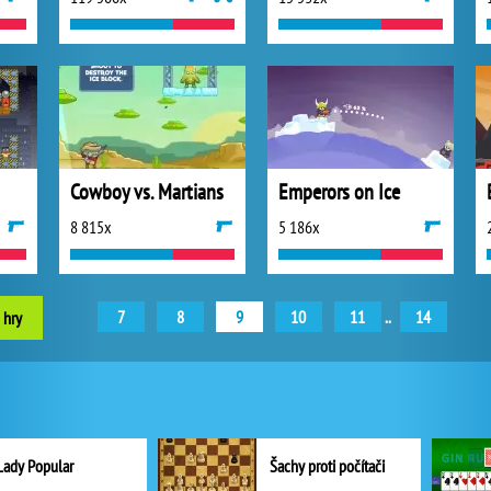
Cowboy vs. Martians
Emperors on Ice
8 815x
5 186x
7
8
9
10
11
..
14
 hry
Lady Popular
Šachy proti počítači