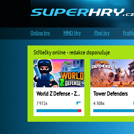
Online hry
MMO Hry
Plné hry
Profil
Střílečky online - redakce doporučuje
World Z Defense - Zombie Defense
Tower Defenders
7 972x
4 308x