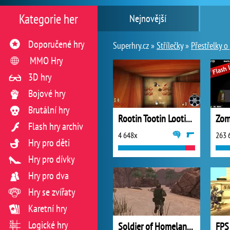
Kategorie her
Nejnovější
Doporučené hry
Superhry.cz »
Střílečky
»
Přestřelky o 
MMO Hry
3D hry
Bojové hry
Brutální hry
Rootin Tootin Lootin and Shootin
Flash hry archiv
4 648x
263 
Hry pro děti
Hry pro dívky
Hry pro dva
Hry se zvířaty
Karetní hry
Logické hry
Soldier of Homeland: Sahara
FPS