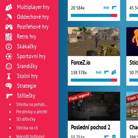
Multiplayer hry
20 584x
45 3
Oddechové hry
Postřehové hry
Retro hry
Skákačky
Sportovní hry
ForceZ.io
Srandičky
138 378x
50 7
Stolní hry
Strategie
Střílečky
Střelba na pohyblivý cíl
Přestřelky o přežití
3D střílečky
Poslední pochod 2
Cha
Střelba na cíl
Vojenští hrdinové
55 751x
398 