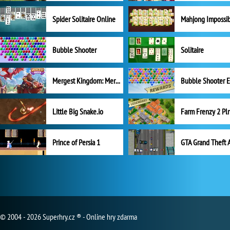
Spider Solitaire Online
Mahjong Impossi
Bubble Shooter
Solitaire
Mergest Kingdom: Merge Puzzle
Little Big Snake.io
Prince of Persia 1
GTA Grand Theft 
© 2004 - 2026 Superhry.cz ® - Online hry zdarma