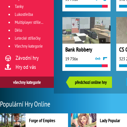
Tanky
Lukostřelba
Multiplayer střílečky
Dělo
Letecké střílečky
Všechny kategorie
Bank Robbery
CS 
Závodní hry
19 736x
323 
Hry od vás
všechny kategorie
předchozí online hry
Populární Hry Online
Forge of Empires
Lady Popular