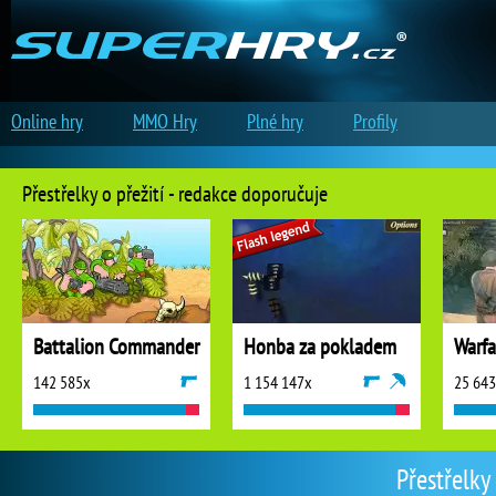
Online hry
MMO Hry
Plné hry
Profily
Přestřelky o přežití - redakce doporučuje
Battalion Commander
Honba za pokladem
142 585x
1 154 147x
25 64
Přestřelky