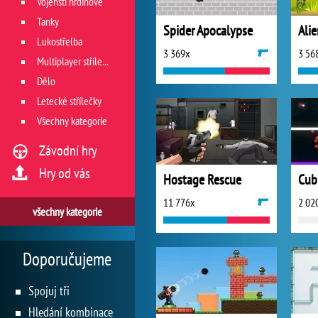
Vojenští hrdinové
Tanky
Spider Apocalypse
Ali
Lukostřelba
3 369x
3 56
Multiplayer střílečky
Dělo
Letecké střílečky
Všechny kategorie
Závodní hry
Hry od vás
Hostage Rescue
Cub
11 776x
2 02
všechny kategorie
Doporučujeme
Spojuj tři
Hledání kombinace