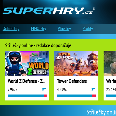
Online hry
MMO Hry
Plné hry
Profily
Střílečky online - redakce doporučuje
World Z Defense - Zombie Defense
Tower Defenders
7 962x
4 299x
25 62
Střílečky onl