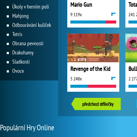
Mario Gun
Tot
Úkoly v herním poli
9 119x
241 
Mahjong
Odbourávání kuliček
Tetris
Obrana pevnosti
Drakohamy
Sladkosti
Revenge of the Kid
Ovoce
5 248x
2 27
předchozí střílečky
Populární Hry Online