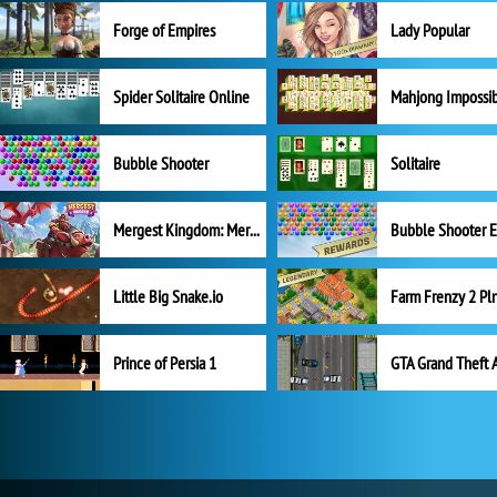
Forge of Empires
Lady Popular
Spider Solitaire Online
Mahjong Impossi
Bubble Shooter
Solitaire
Mergest Kingdom: Merge Puzzle
Little Big Snake.io
Prince of Persia 1
GTA Grand Theft 