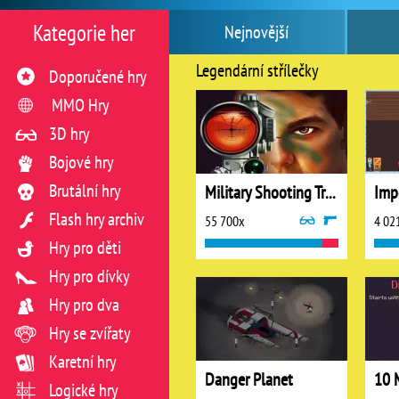
Kategorie her
Nejnovější
Legendární střílečky
Doporučené hry
MMO Hry
3D hry
Bojové hry
Brutální hry
Military Shooting Training
Imp
Flash hry archiv
55 700x
4 02
Hry pro děti
Hry pro dívky
Hry pro dva
Hry se zvířaty
Karetní hry
Danger Planet
10 
Logické hry