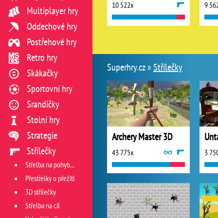
10 522x
9 56
Multiplayer hry
Oddechové hry
Postřehové hry
Retro hry
Superhry.cz »
Střílečky
Skákačky
Sportovní hry
Srandičky
Stolní hry
Strategie
Archery Master 3D
Unt
Střílečky
43 775x
3 75
Střelba na pohyblivý cíl
Přestřelky o přežití
3D střílečky
Střelba na cíl