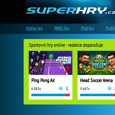
Online hry
MMO Hry
Plné hry
Profil
Sportovní hry online - redakce doporučuje
Ping Pong Air
Head Soccer Arena
6 883x
9 667x