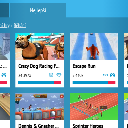
Nejlepší
ní hry
»
Běhání
Babka na útěku 11: Rusko
Crazy Dog Racing Fever
Escape Run
24 397x
2 430x
Dennis & Gnasher Unleashed: Leg It!
Sprinter Heroes