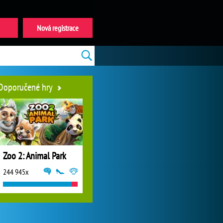
Nová registrace
Doporučené hry
Zoo 2: Animal Park
244 945x