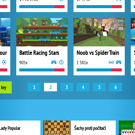
our
Battle Racing Stars
Noob vs Spider Train
905x
1 581x
1
2
3
4
5
6
 hry
Lady Popular
Šachy proti počítači