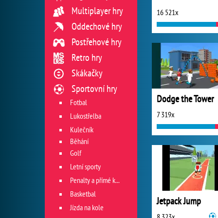
Multiplayer hry
16 521x
Oddechové hry
Postřehové hry
Retro hry
Skákačky
Sportovní hry
Dodge the Tower
Fotbal
7 319x
Lukostřelba
Kulečník
Běhání
Golf
Letní sporty
Penalty a přímé kopy
Basketbal
Jetpack Jump
Jízda na kole
8 323x