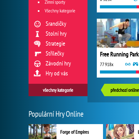
Zimní sporty
Všechny kategorie
Srandičky
Stolní hry
Strategie
Střílečky
Free Running Park
Závodní hry
77 918x
Hry od vás
všechny kategorie
předchozí online
Populární Hry Online
Forge of Empires