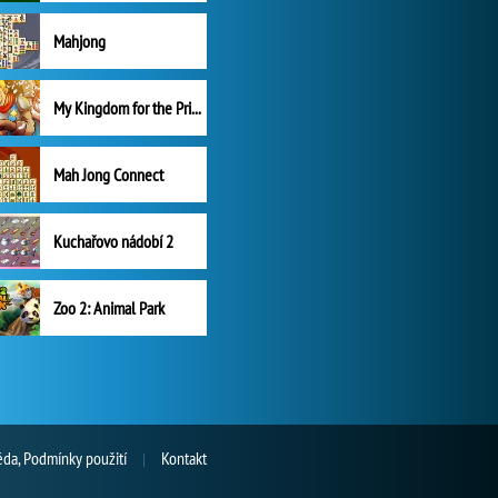
Mahjong
My Kingdom for the Princess Plná verze
Mah Jong Connect
Kuchařovo nádobí 2
Zoo 2: Animal Park
da, Podmínky použití
Kontakt