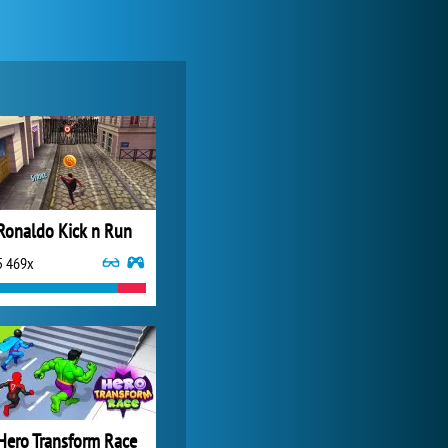
Lady Popular
1 313 983x
Ronaldo Kick n Run
5 469x
World of Tanks
1 822 566x
Hero Transform Race