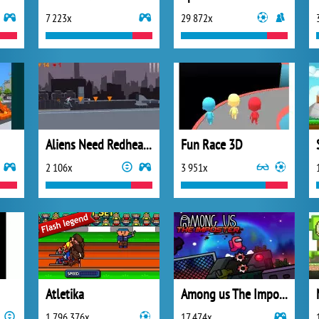
7 223x
29 872x
Aliens Need Redheads
Fun Race 3D
2 106x
3 951x
Atletika
Among us The Imposter
1 796 376x
17 474x