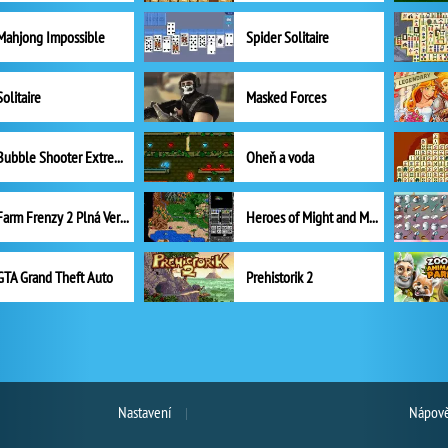
Mahjong Impossible
Spider Solitaire
Solitaire
Masked Forces
Bubble Shooter Extreme
Oheň a voda
Farm Frenzy 2 Plná Verze
Heroes of Might and Magic II
GTA Grand Theft Auto
Prehistorik 2
Nastavení
Nápově