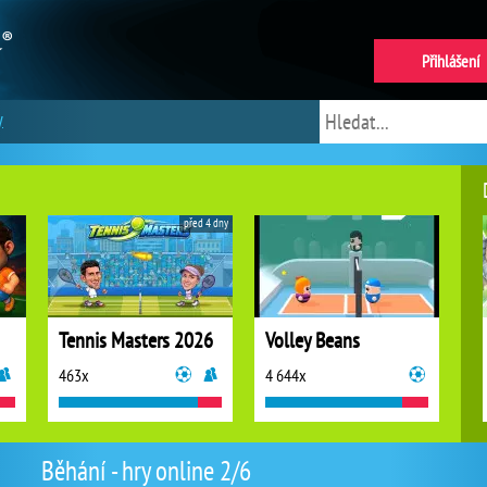
Přihlášení
y
před 4 dny
Tennis Masters 2026
Volley Beans
463x
4 644x
Běhání - hry online 2/6