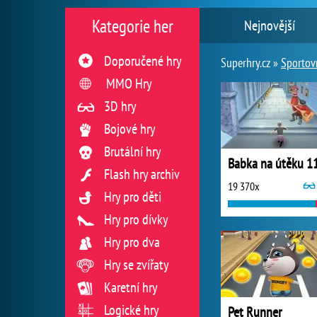
Kategorie her
Nejnovější
Doporučené hry
Superhry.cz »
Sportov
MMO Hry
3D hry
Bojové hry
Brutální hry
Flash hry archiv
19 370x
Hry pro děti
Hry pro dívky
Hry pro dva
Hry se zvířaty
Karetní hry
Logické hry
Pet Runner