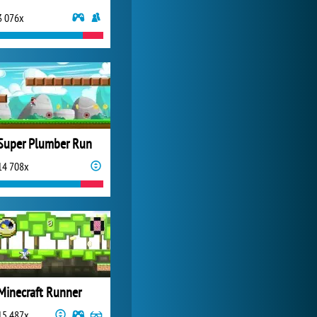
3 076x
Forge of Empires
1 165 787x
Super Plumber Run
14 708x
Minecraft Runner
15 487x