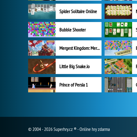
Spider Solitaire Online
Bubble Shooter
Mergest Kingdom: Merge Puzzle
Little Big Snake.io
Prince of Persia 1
© 2004 - 2026 Superhry.cz ® - Online hry zdarma