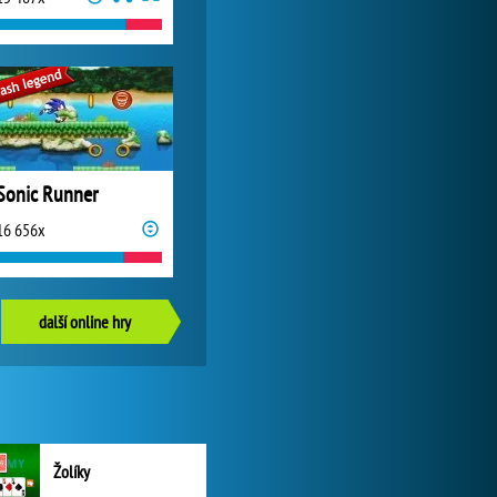
Sonic Runner
16 656x
další online hry
Žolíky