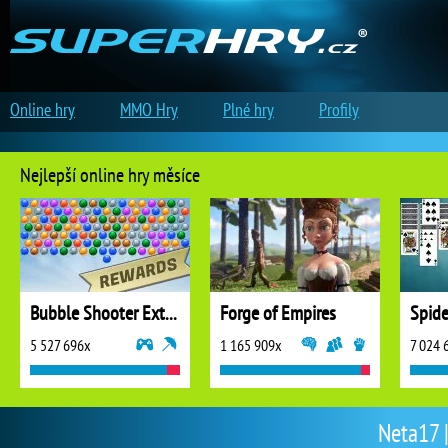
Online hry
MMO Hry
Plné hry
Profily
Nejlepší online hry měsíce
Bubble Shooter Extreme
Forge of Empires
5 527 696x
1 165 909x
7 024 
Neta17 |