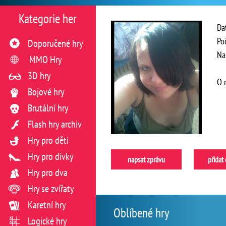
Kategorie her
Da
Po
Doporučené hry
Na
MMO Hry
3D hry
O 
Bojové hry
Brutální hry
Flash hry archiv
Hry pro děti
Hry pro dívky
napsat zprávu
přidat
Hry pro dva
Hry se zvířaty
Karetní hry
Oblíbené hry
Logické hry