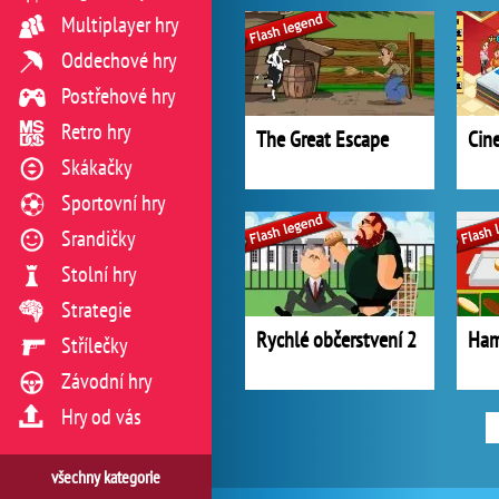
Multiplayer hry
Oddechové hry
Postřehové hry
Retro hry
The Great Escape
Cin
Skákačky
Sportovní hry
Srandičky
Stolní hry
Strategie
Rychlé občerstvení 2
Ham
Střílečky
Závodní hry
Hry od vás
všechny kategorie