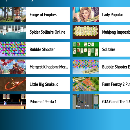
Forge of Empires
Lady Popular
Spider Solitaire Online
Mahjong Impossi
Bubble Shooter
Solitaire
Mergest Kingdom: Merge Puzzle
Little Big Snake.io
Prince of Persia 1
GTA Grand Theft 