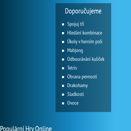
Doporučujeme
Spojuj tři
Hledání kombinace
Úkoly v herním poli
Mahjong
Odbourávání kuliček
Tetris
Obrana pevnosti
Drakohamy
Sladkosti
Ovoce
Populární Hry Online