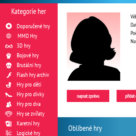
Kategorie her
Vě
Da
Doporučené hry
Po
MMO Hry
Na
3D hry
Bojové hry
Brutální hry
Flash hry archiv
Hry pro děti
Hry pro dívky
napsat zprávu
přidat
Hry pro dva
Hry se zvířaty
Karetní hry
Oblíbené hry
Logické hry