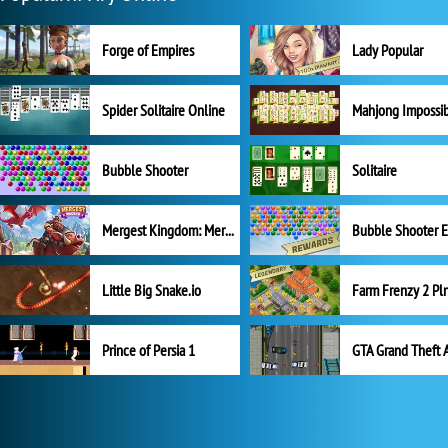
Forge of Empires
Lady Popular
Spider Solitaire Online
Mahjong Impossi
Bubble Shooter
Solitaire
Mergest Kingdom: Merge Puzzle
Little Big Snake.io
Prince of Persia 1
GTA Grand Theft 