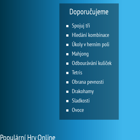
Doporučujeme
Spojuj tři
Hledání kombinace
Úkoly v herním poli
Mahjong
Odbourávání kuliček
Tetris
Obrana pevnosti
Drakohamy
Sladkosti
Ovoce
Populární Hry Online