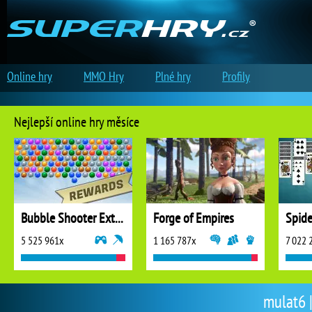
Online hry
MMO Hry
Plné hry
Profily
Nejlepší online hry měsíce
Bubble Shooter Extreme
Forge of Empires
5 525 961x
1 165 787x
7 022 
mulat6 |