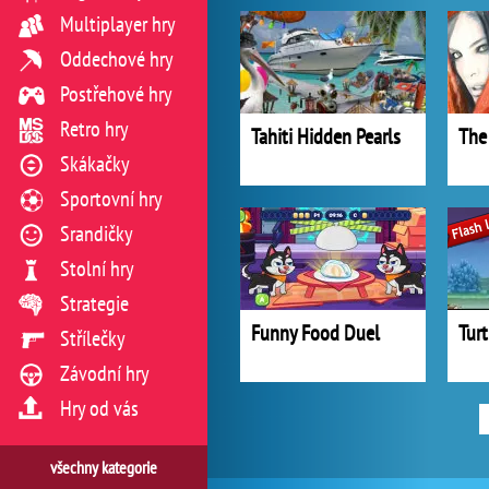
Multiplayer hry
Oddechové hry
Postřehové hry
Retro hry
Tahiti Hidden Pearls
Skákačky
Sportovní hry
Srandičky
Stolní hry
Strategie
Funny Food Duel
Tur
Střílečky
Závodní hry
Hry od vás
všechny kategorie