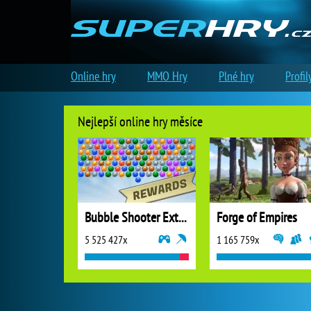
Online hry
MMO Hry
Plné hry
Profil
Nejlepší online hry měsíce
Bubble Shooter Extreme
Forge of Empires
5 525 427x
1 165 759x