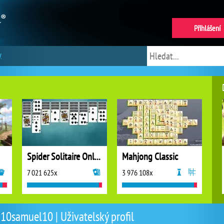
Přihlášení
y
Spider Solitaire Online
Mahjong Classic
7 021 625x
3 976 108x
10samuel10 | Uživatelský profil