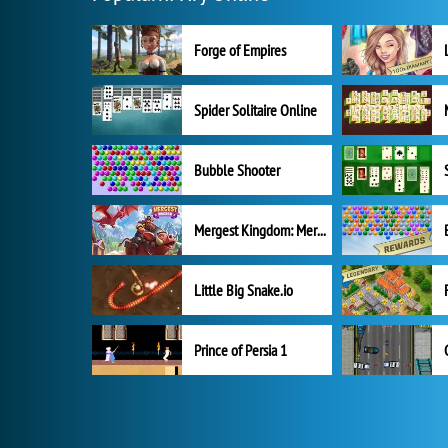
Forge of Empires
Spider Solitaire Online
Bubble Shooter
Mergest Kingdom: Merge Puzzle
Little Big Snake.io
Prince of Persia 1