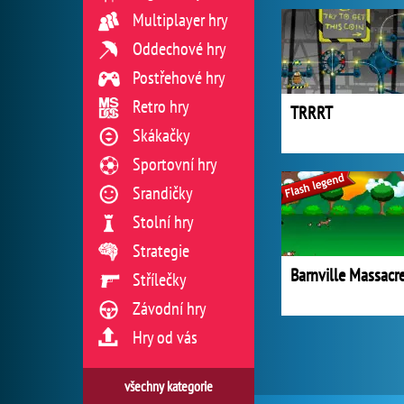
Multiplayer hry
Oddechové hry
Postřehové hry
Retro hry
TRRRT
Skákačky
Sportovní hry
Srandičky
Stolní hry
Strategie
Barnville Massacr
Střílečky
Závodní hry
Hry od vás
všechny kategorie