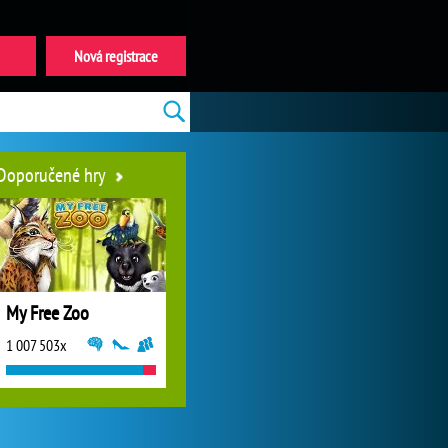
Nová registrace
Doporučené hry
My Free Zoo
1 007 503x