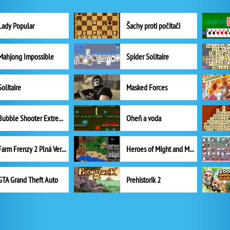
Lady Popular
Šachy proti počítači
Mahjong Impossible
Spider Solitaire
Solitaire
Masked Forces
Bubble Shooter Extreme
Oheň a voda
Farm Frenzy 2 Plná Verze
Heroes of Might and Magic II
GTA Grand Theft Auto
Prehistorik 2