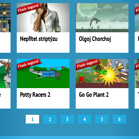
Nepřítel striptýzu
Olgoj Chorchoj
e
Potty Racers 2
Go Go Plant 2
1
2
3
4
5
6