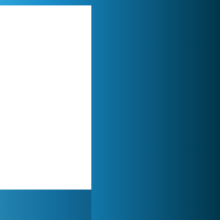
Lady Popular
1 313 949x
Zoo 2: Animal Park
244 917x