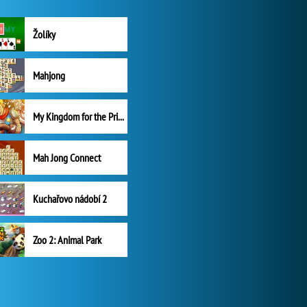
Žolíky
Mahjong
My Kingdom for the Princess Plná verze
Mah Jong Connect
Kuchařovo nádobí 2
Zoo 2: Animal Park