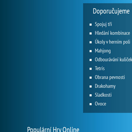
Doporučujeme
Spojuj tři
Hledání kombinace
Úkoly v herním poli
Mahjong
Odbourávání kuliče
Tetris
Obrana pevnosti
Drakohamy
Sladkosti
Ovoce
Populární Hry Online