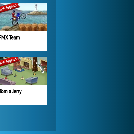
World of Tanks
1 822 545x
FMX Team
Tom a Jerry