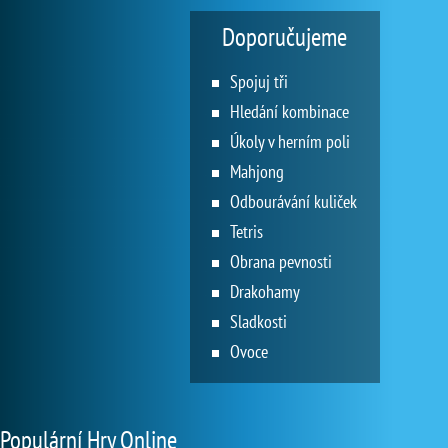
Doporučujeme
Spojuj tři
Hledání kombinace
Úkoly v herním poli
Mahjong
Odbourávání kuliček
Tetris
Obrana pevnosti
Drakohamy
Sladkosti
Ovoce
Populární Hry Online