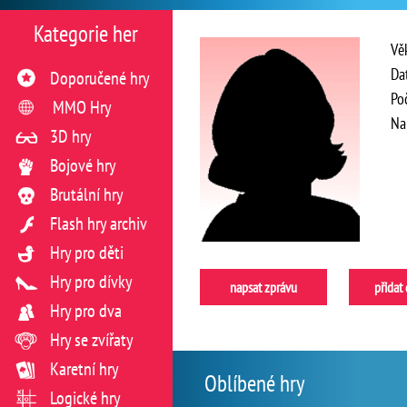
Kategorie her
Vě
Da
Doporučené hry
Po
MMO Hry
Na
3D hry
Bojové hry
Brutální hry
Flash hry archiv
Hry pro děti
Hry pro dívky
napsat zprávu
přidat
Hry pro dva
Hry se zvířaty
Karetní hry
Oblíbené hry
Logické hry