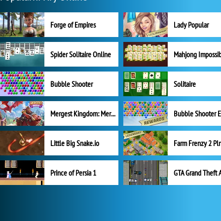
Forge of Empires
Lady Popular
Spider Solitaire Online
Mahjong Impossi
Bubble Shooter
Solitaire
Mergest Kingdom: Merge Puzzle
Little Big Snake.io
Prince of Persia 1
GTA Grand Theft 