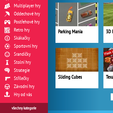
Multiplayer hry
Oddechové hry
Postřehové hry
Retro hry
Parking Mania
3D 
Skákačky
Sportovní hry
Srandičky
Stolní hry
Strategie
Sliding Cubes
Tex
Střílečky
Závodní hry
Hry od vás
všechny kategorie