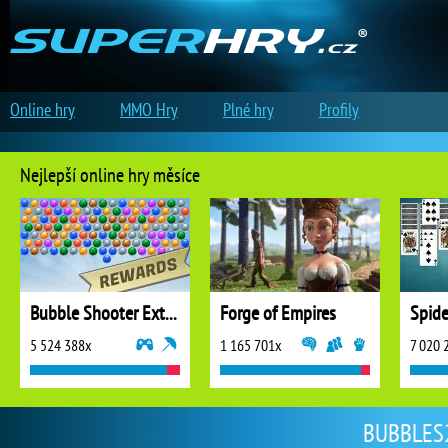
Online hry
MMO Hry
Plné hry
Profily
Nejlepší online hry měsíce
Bubble Shooter Extreme
Forge of Empires
5 524 388x
1 165 701x
7 020 
BUBBLES2 