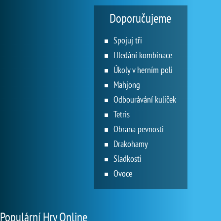
Doporučujeme
Spojuj tři
Hledání kombinace
Úkoly v herním poli
Mahjong
Odbourávání kuliček
Tetris
Obrana pevnosti
Drakohamy
Sladkosti
Ovoce
Populární Hry Online