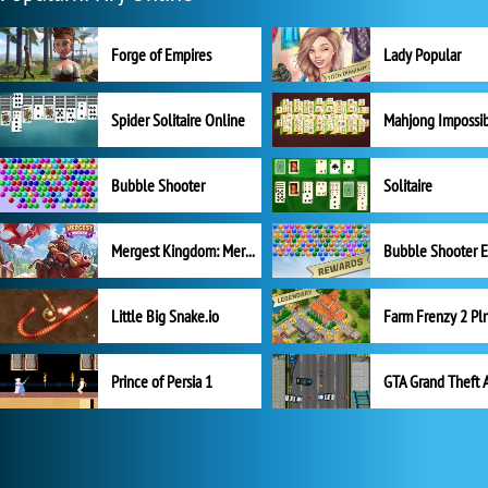
Forge of Empires
Lady Popular
Spider Solitaire Online
Mahjong Impossi
Bubble Shooter
Solitaire
Mergest Kingdom: Merge Puzzle
Little Big Snake.io
Prince of Persia 1
GTA Grand Theft 