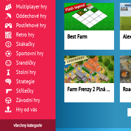
Multiplayer hry
Oddechové hry
Postřehové hry
Retro hry
Best Farm
Ale
Skákačky
Sportovní hry
Srandičky
Stolní hry
Strategie
Farm Frenzy 2 Plná Verze
Roa
Střílečky
Závodní hry
Hry od vás
všechny kategorie