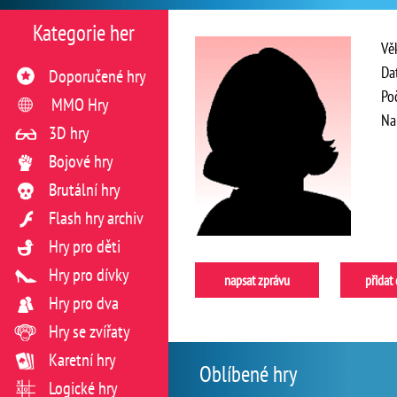
Kategorie her
Vě
Da
Doporučené hry
Po
MMO Hry
Na
3D hry
Bojové hry
Brutální hry
Flash hry archiv
Hry pro děti
Hry pro dívky
napsat zprávu
přidat
Hry pro dva
Hry se zvířaty
Karetní hry
Oblíbené hry
Logické hry