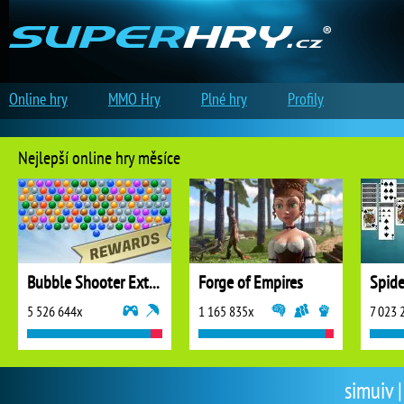
Online hry
MMO Hry
Plné hry
Profily
Nejlepší online hry měsíce
Bubble Shooter Extreme
Forge of Empires
5 526 644x
1 165 835x
7 023 
simuiv |