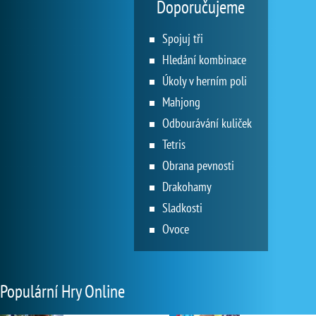
Doporučujeme
Spojuj tři
Hledání kombinace
Úkoly v herním poli
Mahjong
Odbourávání kuliček
Tetris
Obrana pevnosti
Drakohamy
Sladkosti
Ovoce
Populární Hry Online