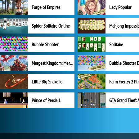
Forge of Empires
Lady Popular
Spider Solitaire Online
Mahjong Impossi
Bubble Shooter
Solitaire
Mergest Kingdom: Merge Puzzle
Little Big Snake.io
Prince of Persia 1
GTA Grand Theft 