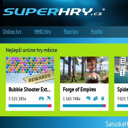
Online hry
MMO Hry
Plné hry
Profily
Nejlepší online hry měsíce
Bubble Shooter Extreme
Forge of Empires
5 525 285x
1 165 748x
7 021 
SaruskaH 