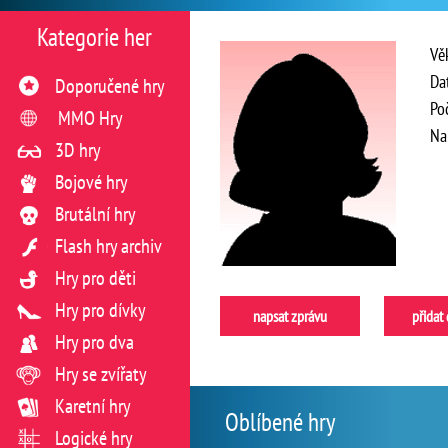
Kategorie her
Vě
Da
Doporučené hry
Po
MMO Hry
Na
3D hry
Bojové hry
Brutální hry
Flash hry archiv
Hry pro děti
Hry pro dívky
napsat zprávu
přidat
Hry pro dva
Hry se zvířaty
Karetní hry
Oblíbené hry
Logické hry