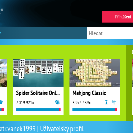
Přihlášení
y
Spider Solitaire Online
Mahjong Classic
7 019 921x
3 974 439x
etr.vanek1999 | Uživatelský profil