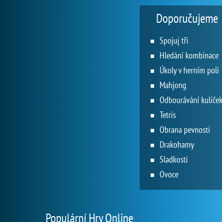
Doporučujeme
Spojuj tři
Hledání kombinace
Úkoly v herním poli
Mahjong
Odbourávání kuliče
Tetris
Obrana pevnosti
Drakohamy
Sladkosti
Ovoce
Populární Hry Online