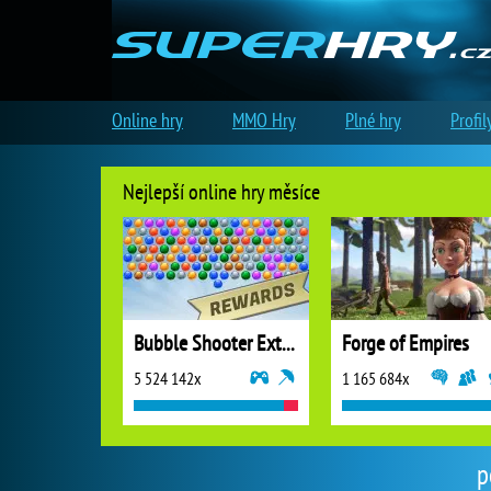
Online hry
MMO Hry
Plné hry
Profil
Nejlepší online hry měsíce
Bubble Shooter Extreme
Forge of Empires
5 524 142x
1 165 684x
p