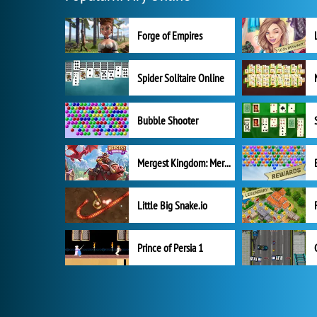
Forge of Empires
Spider Solitaire Online
Bubble Shooter
Mergest Kingdom: Merge Puzzle
Little Big Snake.io
Prince of Persia 1