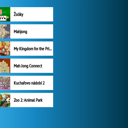
Žolíky
Mahjong
My Kingdom for the Princess Plná verze
Mah Jong Connect
Kuchařovo nádobí 2
Zoo 2: Animal Park