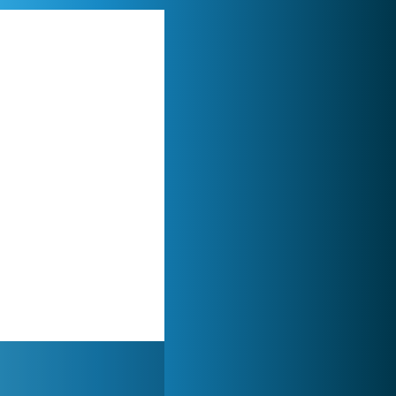
Forge of Empires
1 165 684x
My Free Zoo
1 007 463x