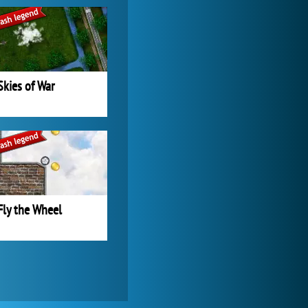
Zoo 2: Animal Park
244 827x
Skies of War
Fly the Wheel