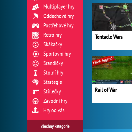
Multiplayer hry
Oddechové hry
Postřehové hry
Retro hry
Tentacle Wars
Skákačky
Sportovní hry
Srandičky
Stolní hry
Strategie
Rail of War
Střílečky
Závodní hry
Hry od vás
všechny kategorie