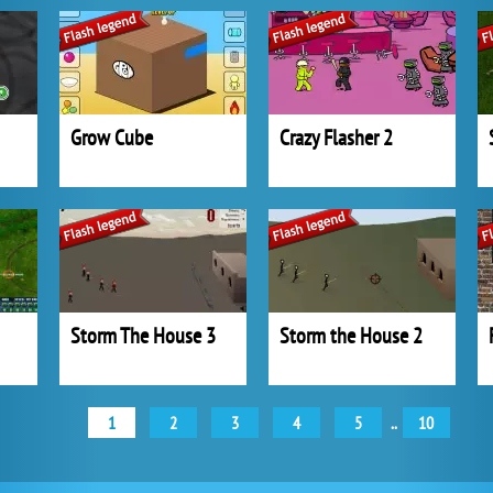
Grow Cube
Crazy Flasher 2
Storm The House 3
Storm the House 2
1
2
3
4
5
..
10