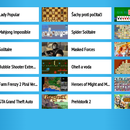
Lady Popular
Šachy proti počítači
Mahjong Impossible
Spider Solitaire
Solitaire
Masked Forces
Bubble Shooter Extreme
Oheň a voda
Farm Frenzy 2 Plná Verze
Heroes of Might and Magic II
GTA Grand Theft Auto
Prehistorik 2