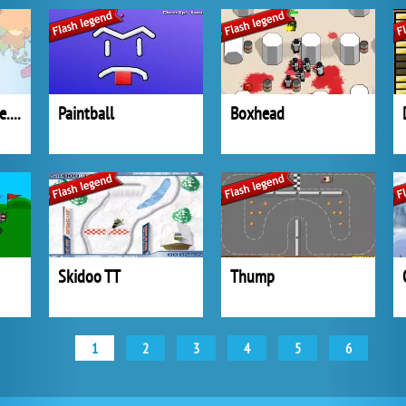
Online hra Tripzone.cz
Paintball
Boxhead
Skidoo TT
Thump
1
2
3
4
5
6