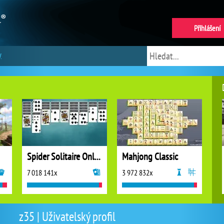
Přihlášení
y
Spider Solitaire Online
Mahjong Classic
7 018 141x
3 972 832x
z35 | Uživatelský profil