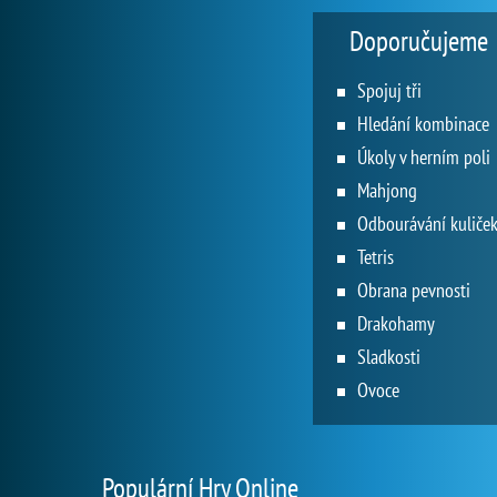
Doporučujeme
Spojuj tři
Hledání kombinace
Úkoly v herním poli
Mahjong
Odbourávání kuliče
Tetris
Obrana pevnosti
Drakohamy
Sladkosti
Ovoce
Populární Hry Online