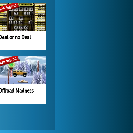
Forge of Empires
1 165 600x
Deal or no Deal
Offroad Madness