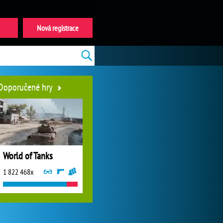
Nová registrace
Doporučené hry
World of Tanks
1 822 468x