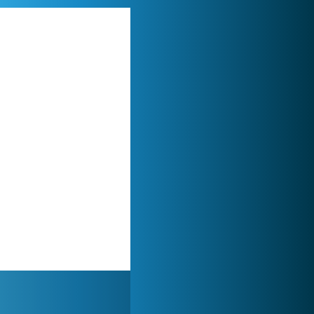
Lady Popular
1 313 748x
My Free Zoo
1 007 424x