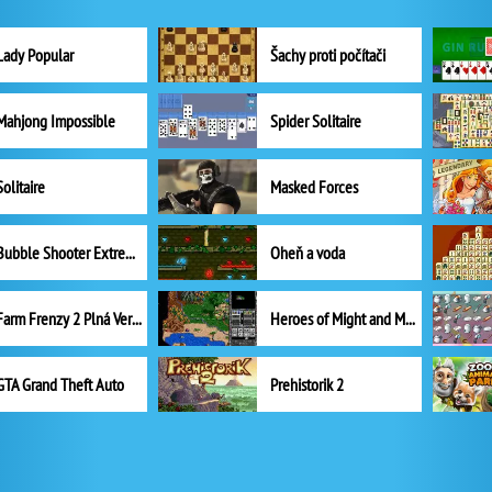
Lady Popular
Šachy proti počítači
Mahjong Impossible
Spider Solitaire
Solitaire
Masked Forces
Bubble Shooter Extreme
Oheň a voda
Farm Frenzy 2 Plná Verze
Heroes of Might and Magic II
GTA Grand Theft Auto
Prehistorik 2