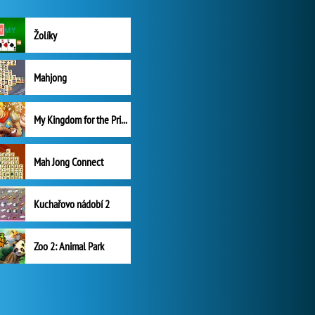
Žolíky
Mahjong
My Kingdom for the Princess Plná verze
Mah Jong Connect
Kuchařovo nádobí 2
Zoo 2: Animal Park