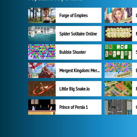
Forge of Empires
Spider Solitaire Online
Bubble Shooter
Mergest Kingdom: Merge Puzzle
Little Big Snake.io
Prince of Persia 1