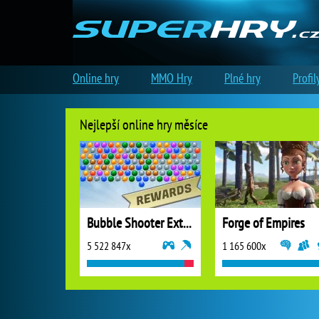
Online hry
MMO Hry
Plné hry
Profil
Nejlepší online hry měsíce
Bubble Shooter Extreme
Forge of Empires
5 522 847x
1 165 600x