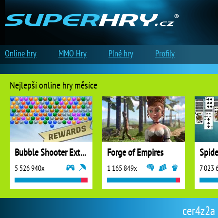
Online hry
MMO Hry
Plné hry
Profily
Nejlepší online hry měsíce
Bubble Shooter Extreme
Forge of Empires
5 526 940x
1 165 849x
7 023 
cer4z2a 