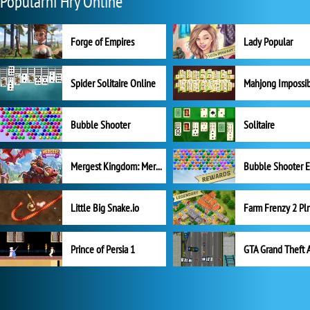
Populární Hry Online
Forge of Empires
Lady Popular
Spider Solitaire Online
Mahjong Impossi
Bubble Shooter
Solitaire
Mergest Kingdom: Merge Puzzle
Little Big Snake.io
Prince of Persia 1
GTA Grand Theft 