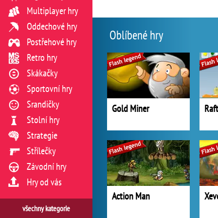
Multiplayer hry
Oddechové hry
Oblíbené hry
Postřehové hry
Retro hry
Skákačky
Sportovní hry
Srandičky
Gold Miner
Raf
Stolní hry
Strategie
Střílečky
Závodní hry
Hry od vás
Action Man
Xev
všechny kategorie