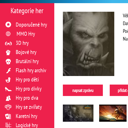
Kategorie her
Vě
Da
Doporučené hry
Po
MMO Hry
Na
3D hry
Bojové hry
Brutální hry
Flash hry archiv
Hry pro děti
Hry pro dívky
napsat zprávu
přidat
Hry pro dva
Hry se zvířaty
Karetní hry
Logické hry