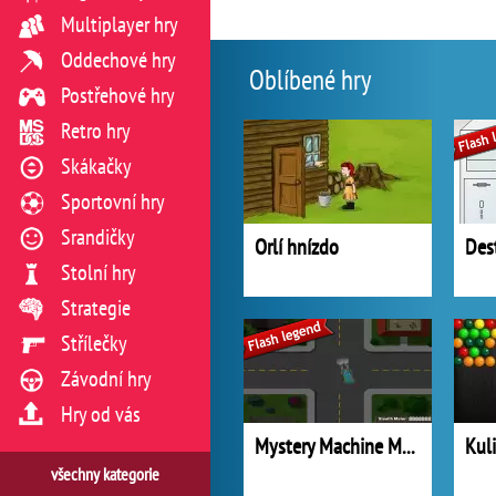
Multiplayer hry
Oddechové hry
Oblíbené hry
Postřehové hry
Retro hry
Skákačky
Sportovní hry
Srandičky
Orlí hnízdo
Des
Stolní hry
Strategie
Střílečky
Závodní hry
Hry od vás
Mystery Machine Motor Madness
Kul
všechny kategorie