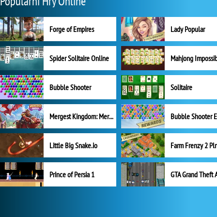
Populární Hry Online
Forge of Empires
Lady Popular
Spider Solitaire Online
Mahjong Impossi
Bubble Shooter
Solitaire
Mergest Kingdom: Merge Puzzle
Little Big Snake.io
Prince of Persia 1
GTA Grand Theft 