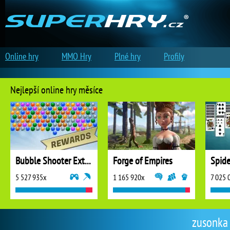
Online hry
MMO Hry
Plné hry
Profily
Nejlepší online hry měsíce
Bubble Shooter Extreme
Forge of Empires
5 527 935x
1 165 920x
7 025 
zusonka 