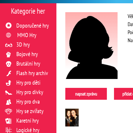
Kategorie her
Vě
Da
Doporučené hry
Po
MMO Hry
Na
3D hry
Bojové hry
Brutální hry
Flash hry archiv
Hry pro děti
Hry pro dívky
napsat zprávu
přidat
Hry pro dva
Hry se zvířaty
Karetní hry
Logické hry