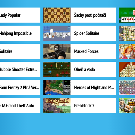
Lady Popular
Šachy proti počítači
Mahjong Impossible
Spider Solitaire
Solitaire
Masked Forces
Bubble Shooter Extreme
Oheň a voda
Farm Frenzy 2 Plná Verze
Heroes of Might and Magic II
GTA Grand Theft Auto
Prehistorik 2