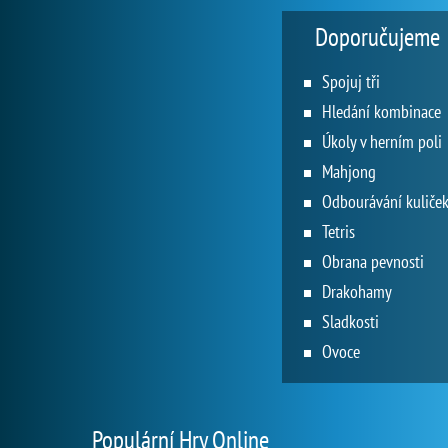
Doporučujeme
Spojuj tři
Hledání kombinace
Úkoly v herním poli
Mahjong
Odbourávání kuliče
Tetris
Obrana pevnosti
Drakohamy
Sladkosti
Ovoce
Populární Hry Online