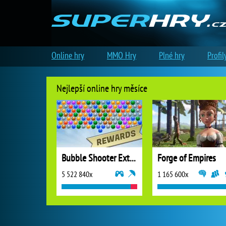
Online hry
MMO Hry
Plné hry
Profil
Nejlepší online hry měsíce
Bubble Shooter Extreme
Forge of Empires
5 522 840x
1 165 600x