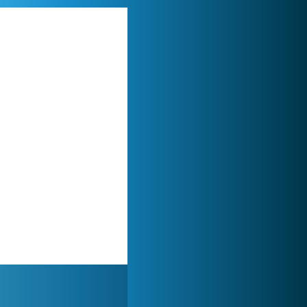
World of Tanks
1 822 468x
My Free Zoo
1 007 424x