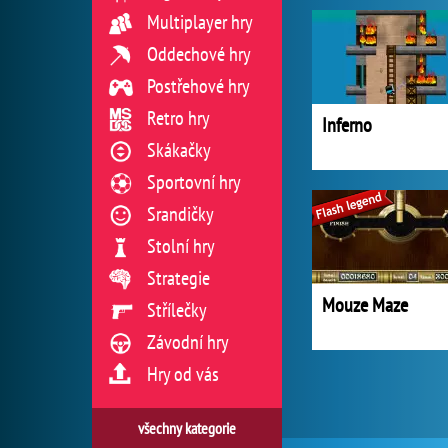
Multiplayer hry
Oddechové hry
Postřehové hry
Retro hry
Inferno
Skákačky
Sportovní hry
Srandičky
Stolní hry
Strategie
Mouze Maze
Střílečky
Závodní hry
Hry od vás
všechny kategorie