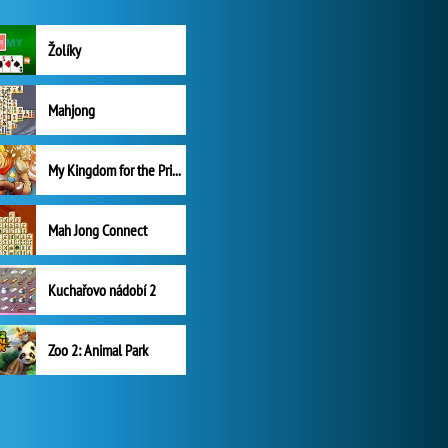
Žolíky
Mahjong
My Kingdom for the Princess Plná verze
Mah Jong Connect
Kuchařovo nádobí 2
Zoo 2: Animal Park