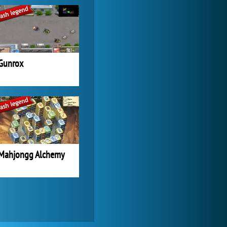
Lady Popular
1 313 748x
Gunrox
Mahjongg Alchemy