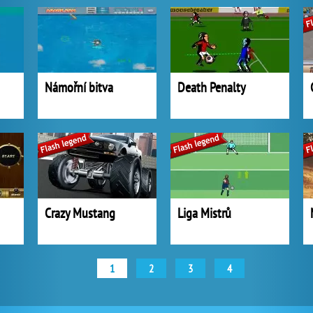
Námořní bitva
Death Penalty
Crazy Mustang
Liga Mistrů
1
2
3
4