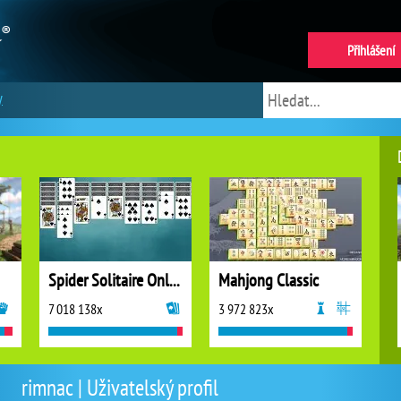
Přihlášení
y
Spider Solitaire Online
Mahjong Classic
7 018 138x
3 972 823x
rimnac | Uživatelský profil