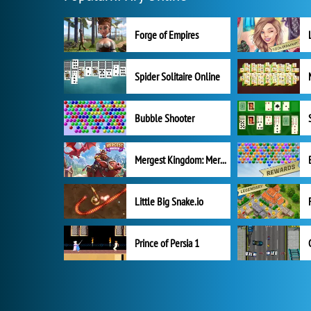
Forge of Empires
Spider Solitaire Online
Bubble Shooter
Mergest Kingdom: Merge Puzzle
Little Big Snake.io
Prince of Persia 1