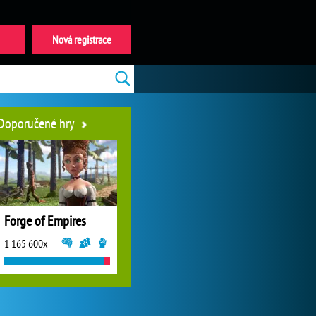
Nová registrace
Doporučené hry
Forge of Empires
1 165 600x