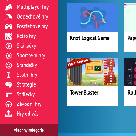
Multiplayer hry
Oddechové hry
Postřehové hry
Retro hry
Knot Logical Game
Pape
Skákačky
Sportovní hry
Srandičky
Stolní hry
Strategie
Tower Blaster
Rul
Střílečky
Závodní hry
Hry od vás
všechny kategorie