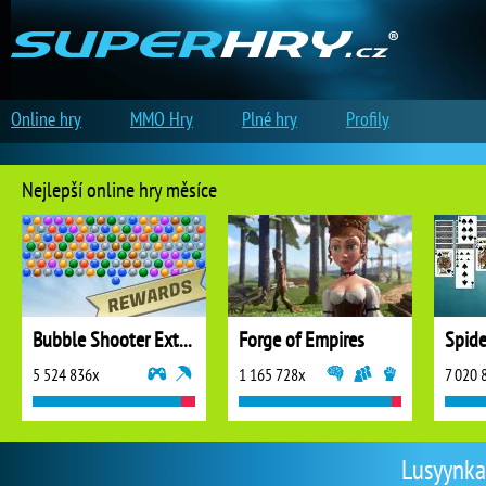
Online hry
MMO Hry
Plné hry
Profily
Nejlepší online hry měsíce
Bubble Shooter Extreme
Forge of Empires
5 524 836x
1 165 728x
7 020 
Lusyynka 