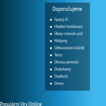
Doporučujeme
Spojuj tři
Hledání kombinace
Úkoly v herním poli
Mahjong
Odbourávání kuliček
Tetris
Obrana pevnosti
Drakohamy
Sladkosti
Ovoce
Populární Hry Online