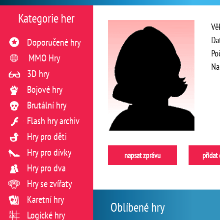
Kategorie her
Vě
Da
Doporučené hry
Po
MMO Hry
Na
3D hry
Bojové hry
Brutální hry
Flash hry archiv
Hry pro děti
Hry pro dívky
napsat zprávu
přidat
Hry pro dva
Hry se zvířaty
Karetní hry
Oblíbené hry
Logické hry