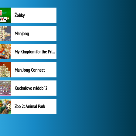
Žolíky
Mahjong
My Kingdom for the Princess Plná verze
Mah Jong Connect
Kuchařovo nádobí 2
Zoo 2: Animal Park