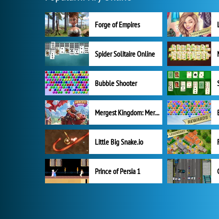
Forge of Empires
Spider Solitaire Online
Bubble Shooter
Mergest Kingdom: Merge Puzzle
Little Big Snake.io
Prince of Persia 1