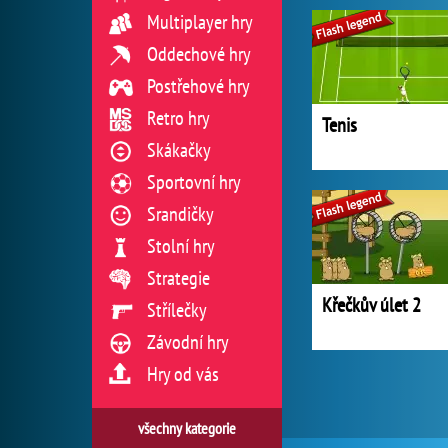
Multiplayer hry
Oddechové hry
Postřehové hry
Retro hry
Tenis
Skákačky
Sportovní hry
Srandičky
Stolní hry
Strategie
Křečkův úlet 2
Střílečky
Závodní hry
Hry od vás
všechny kategorie