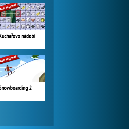
Lady Popular
1 313 836x
Kuchařovo nádobí
Snowboarding 2