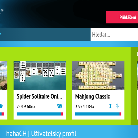
Přihlášení
y
Spider Solitaire Online
Mahjong Classic
7 019 606x
3 974 184x
hahaCH | Uživatelský profil