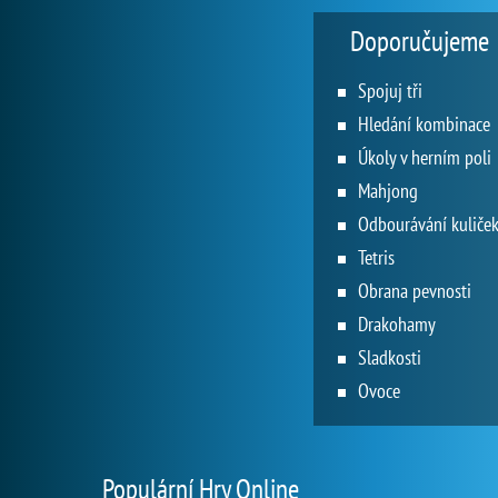
Doporučujeme
Spojuj tři
Hledání kombinace
Úkoly v herním poli
Mahjong
Odbourávání kuliče
Tetris
Obrana pevnosti
Drakohamy
Sladkosti
Ovoce
Populární Hry Online