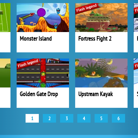
Monster Island
Fortress Fight 2
Golden Gate Drop
Upstream Kayak
1
2
3
4
5
6