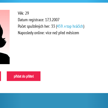
Věk: 29
Datum registrace: 17.3.2007
Počet spuštěných her: 33 (
459. v top hráčích
)
Naposledy online: více než před měsícem
přidat do přátel