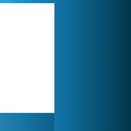
Zoo 2: Animal Park
244 812x
World of Tanks
1 822 499x