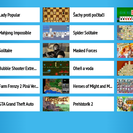
Lady Popular
Šachy proti počítači
Mahjong Impossible
Spider Solitaire
Solitaire
Masked Forces
Bubble Shooter Extreme
Oheň a voda
Farm Frenzy 2 Plná Verze
Heroes of Might and Magic II
GTA Grand Theft Auto
Prehistorik 2