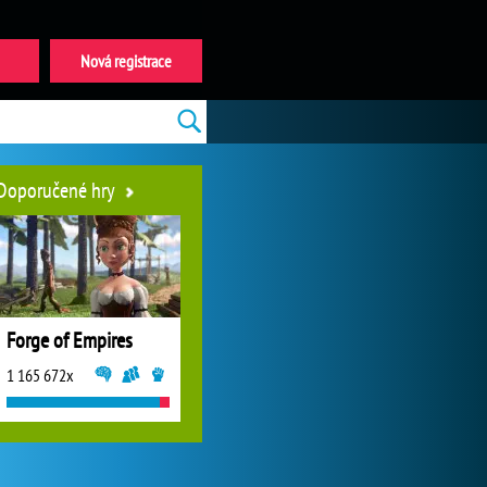
Nová registrace
Doporučené hry
Forge of Empires
1 165 672x