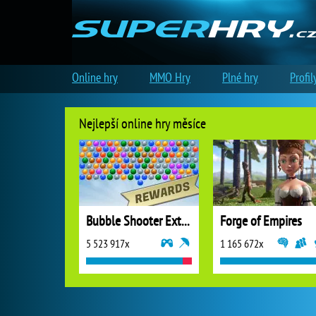
Online hry
MMO Hry
Plné hry
Profil
Nejlepší online hry měsíce
Bubble Shooter Extreme
Forge of Empires
5 523 917x
1 165 672x