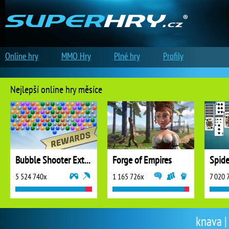
Online hry
MMO Hry
Plné hry
Profily
Nejlepší online hry měsíce
Bubble Shooter Extreme
Forge of Empires
5 524 740x
1 165 726x
7 020 
knava |