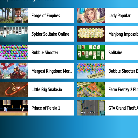
Forge of Empires
Lady Popular
Spider Solitaire Online
Mahjong Impossi
Bubble Shooter
Solitaire
Mergest Kingdom: Merge Puzzle
Little Big Snake.io
Prince of Persia 1
GTA Grand Theft 