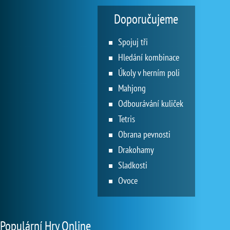
Doporučujeme
Spojuj tři
Hledání kombinace
Úkoly v herním poli
Mahjong
Odbourávání kuliček
Tetris
Obrana pevnosti
Drakohamy
Sladkosti
Ovoce
Populární Hry Online