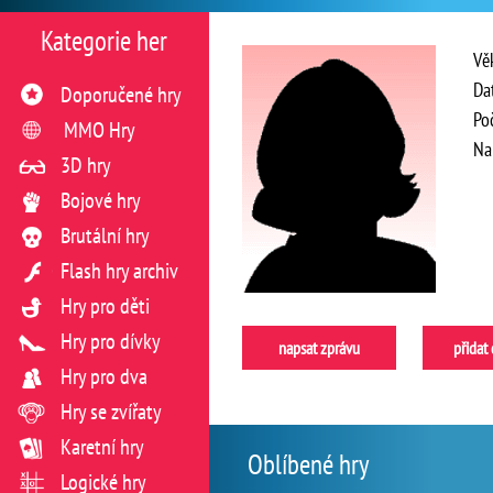
Kategorie her
Vě
Da
Doporučené hry
Po
MMO Hry
Na
3D hry
Bojové hry
Brutální hry
Flash hry archiv
Hry pro děti
Hry pro dívky
napsat zprávu
přidat
Hry pro dva
Hry se zvířaty
Karetní hry
Oblíbené hry
Logické hry