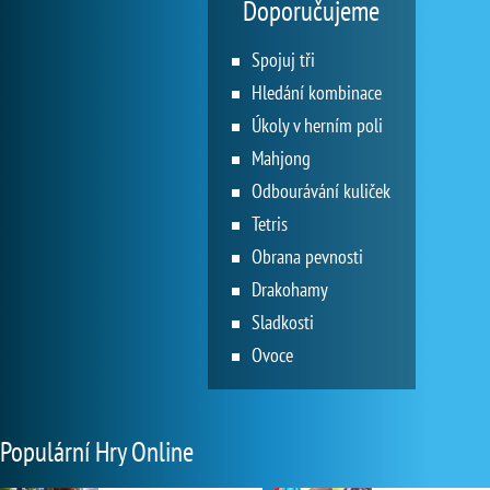
Doporučujeme
Spojuj tři
Hledání kombinace
Úkoly v herním poli
Mahjong
Odbourávání kuliček
Tetris
Obrana pevnosti
Drakohamy
Sladkosti
Ovoce
Populární Hry Online