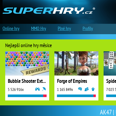
Online hry
MMO Hry
Plné hry
Profily
Nejlepší online hry měsíce
Bubble Shooter Extreme
Forge of Empires
5 526 916x
1 165 849x
7 023 
AK47 | 