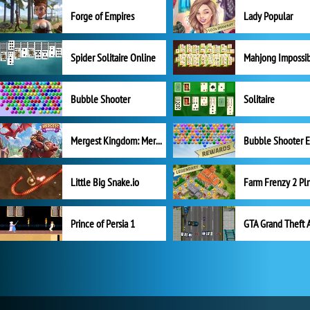
Forge of Empires
Lady Popular
Spider Solitaire Online
Mahjong Impossi
Bubble Shooter
Solitaire
Mergest Kingdom: Merge Puzzle
Little Big Snake.io
Prince of Persia 1
GTA Grand Theft 