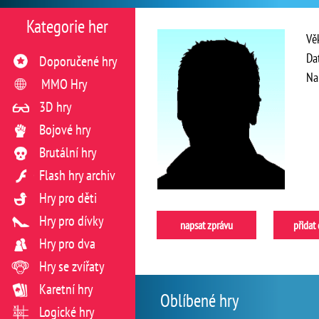
Kategorie her
Vě
Da
Doporučené hry
Na
MMO Hry
3D hry
Bojové hry
Brutální hry
Flash hry archiv
Hry pro děti
Hry pro dívky
napsat zprávu
přidat
Hry pro dva
Hry se zvířaty
Karetní hry
Oblíbené hry
Logické hry