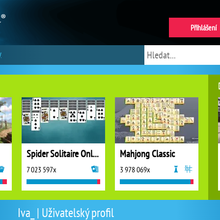
Přihlášení
y
Spider Solitaire Online
Mahjong Classic
7 023 597x
3 978 069x
Iva_ | Uživatelský profil