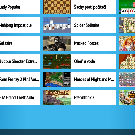
Lady Popular
Šachy proti počítači
Mahjong Impossible
Spider Solitaire
Solitaire
Masked Forces
Bubble Shooter Extreme
Oheň a voda
Farm Frenzy 2 Plná Verze
Heroes of Might and Magic II
GTA Grand Theft Auto
Prehistorik 2