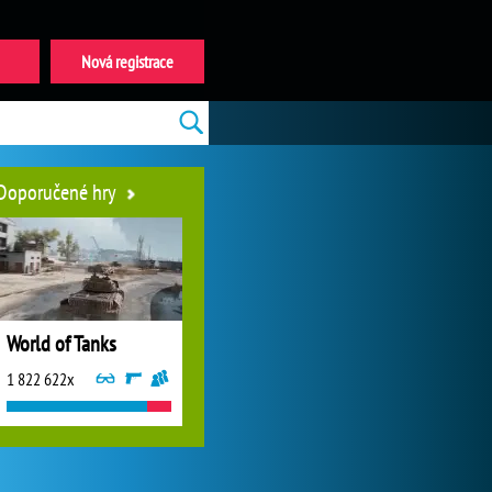
Nová registrace
Doporučené hry
World of Tanks
1 822 622x