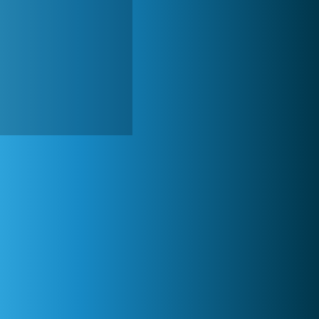
Zoo 2: Animal Park
245 015x