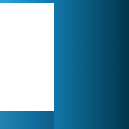
My Free Zoo
1 007 548x
Lady Popular
1 314 037x