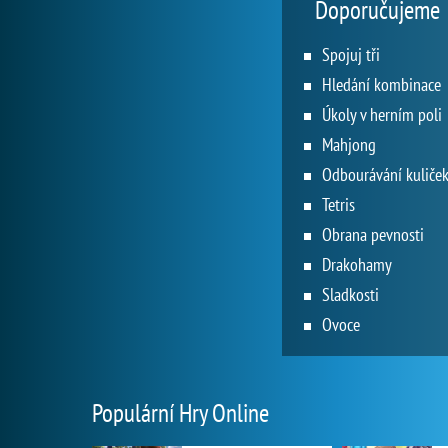
Doporučujeme
Spojuj tři
Hledání kombinace
Úkoly v herním poli
Mahjong
Odbourávání kuliče
Tetris
Obrana pevnosti
Drakohamy
Sladkosti
Ovoce
Populární Hry Online