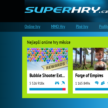
Online hry
MMO Hry
Plné hry
Profil
Nejlepší online hry měsíce
Bubble Shooter Extreme
Forge of Empires
5 526 918x
1 165 849x