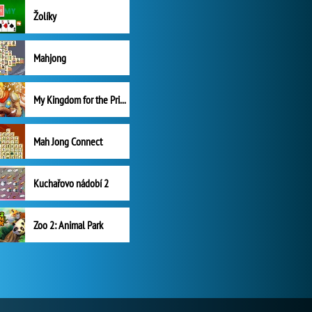
Žolíky
Mahjong
My Kingdom for the Princess Plná verze
Mah Jong Connect
Kuchařovo nádobí 2
Zoo 2: Animal Park