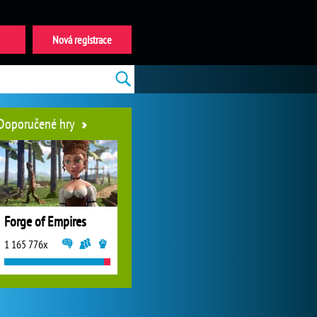
Nová registrace
Doporučené hry
Forge of Empires
1 165 776x