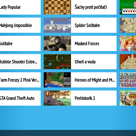
Lady Popular
Šachy proti počítači
Mahjong Impossible
Spider Solitaire
Solitaire
Masked Forces
Bubble Shooter Extreme
Oheň a voda
Farm Frenzy 2 Plná Verze
Heroes of Might and Magic II
GTA Grand Theft Auto
Prehistorik 2