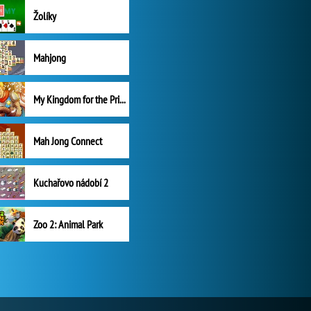
Žolíky
Mahjong
My Kingdom for the Princess Plná verze
Mah Jong Connect
Kuchařovo nádobí 2
Zoo 2: Animal Park