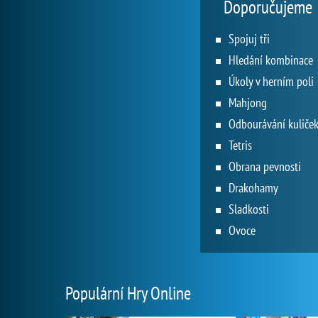
Doporučujeme
Spojuj tři
Hledání kombinace
Úkoly v herním poli
Mahjong
Odbourávání kuliče
Tetris
Obrana pevnosti
Drakohamy
Sladkosti
Ovoce
Populární Hry Online