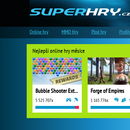
Online hry
MMO Hry
Plné hry
Profil
Nejlepší online hry měsíce
Bubble Shooter Extreme
Forge of Empires
5 525 707x
1 165 776x