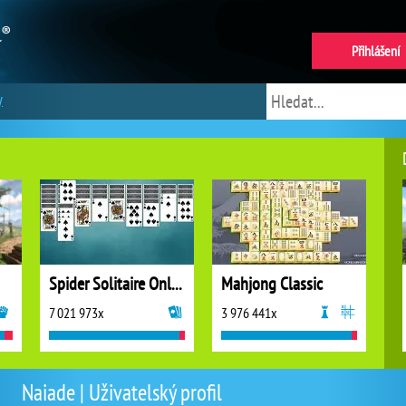
Přihlášení
y
Spider Solitaire Online
Mahjong Classic
7 021 973x
3 976 441x
Naiade | Uživatelský profil