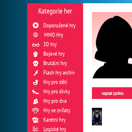
Kategorie her
Doporučené hry
MMO Hry
3D hry
Bojové hry
Brutální hry
Flash hry archiv
Hry pro děti
Hry pro dívky
napsat zprávu
Hry pro dva
Hry se zvířaty
Karetní hry
Logické hry