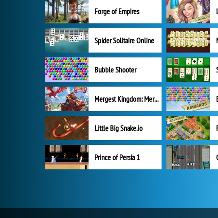
Forge of Empires
Spider Solitaire Online
Bubble Shooter
Mergest Kingdom: Merge Puzzle
Little Big Snake.io
Prince of Persia 1