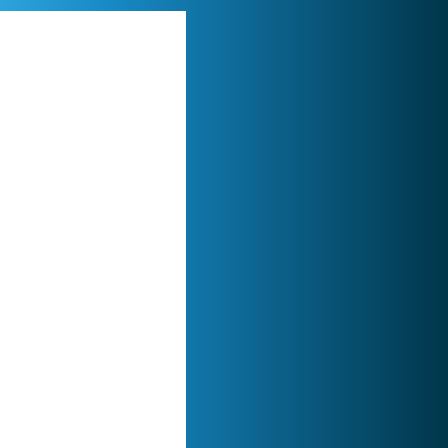
My Free Zoo
1 007 510x
Lady Popular
1 313 973x