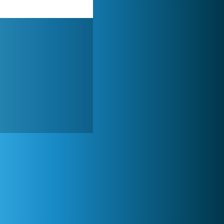
World of Tanks
1 822 562x