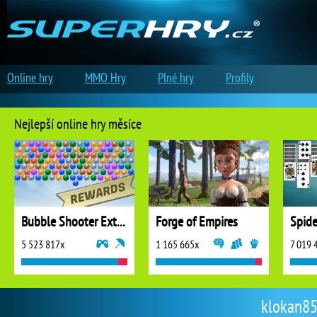
Online hry
MMO Hry
Plné hry
Profily
Nejlepší online hry měsíce
Bubble Shooter Extreme
Forge of Empires
5 523 817x
1 165 665x
7 019 
klokan85 