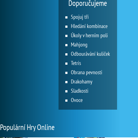
Doporučujeme
Spojuj tři
Hledání kombinace
Úkoly v herním poli
Mahjong
Odbourávání kuliček
Tetris
Obrana pevnosti
Drakohamy
Sladkosti
Ovoce
Populární Hry Online