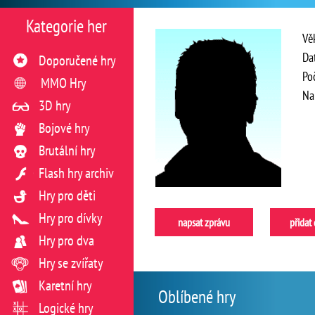
Kategorie her
Vě
Da
Doporučené hry
Po
MMO Hry
Na
3D hry
Bojové hry
Brutální hry
Flash hry archiv
Hry pro děti
Hry pro dívky
napsat zprávu
přidat
Hry pro dva
Hry se zvířaty
Karetní hry
Oblíbené hry
Logické hry