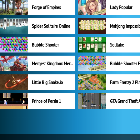
Forge of Empires
Lady Popular
Spider Solitaire Online
Mahjong Impossi
Bubble Shooter
Solitaire
Mergest Kingdom: Merge Puzzle
Little Big Snake.io
Prince of Persia 1
GTA Grand Theft 