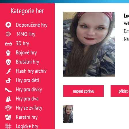
Kategorie her
Lu
Vě
Doporučené hry
Da
MMO Hry
Na
3D hry
Bojové hry
Brutální hry
Flash hry archiv
Hry pro děti
Hry pro dívky
napsat zprávu
přidat
Hry pro dva
Hry se zvířaty
Karetní hry
Logické hry