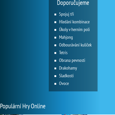
Doporučujeme
Spojuj tři
Hledání kombinace
Úkoly v herním poli
Mahjong
Odbourávání kuliček
Tetris
Obrana pevnosti
Drakohamy
Sladkosti
Ovoce
Populární Hry Online