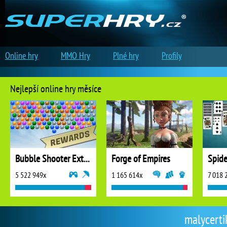
Online hry
MMO Hry
Plné hry
Profily
Nejlepší online hry měsíce
Bubble Shooter Extreme
Forge of Empires
5 522 949x
1 165 614x
7 018 
malycertik