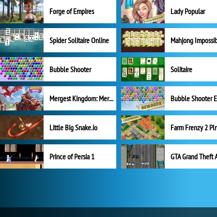
Forge of Empires
Lady Popular
Spider Solitaire Online
Mahjong Impossi
Bubble Shooter
Solitaire
Mergest Kingdom: Merge Puzzle
Little Big Snake.io
Prince of Persia 1
GTA Grand Theft 