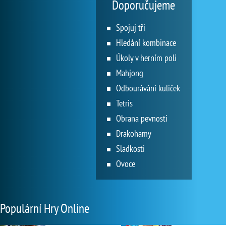
Doporučujeme
Spojuj tři
Hledání kombinace
Úkoly v herním poli
Mahjong
Odbourávání kuliček
Tetris
Obrana pevnosti
Drakohamy
Sladkosti
Ovoce
Populární Hry Online