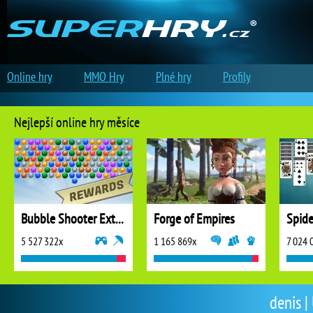
Online hry
MMO Hry
Plné hry
Profily
Nejlepší online hry měsíce
Bubble Shooter Extreme
Forge of Empires
5 527 322x
1 165 869x
7 024 
denis |