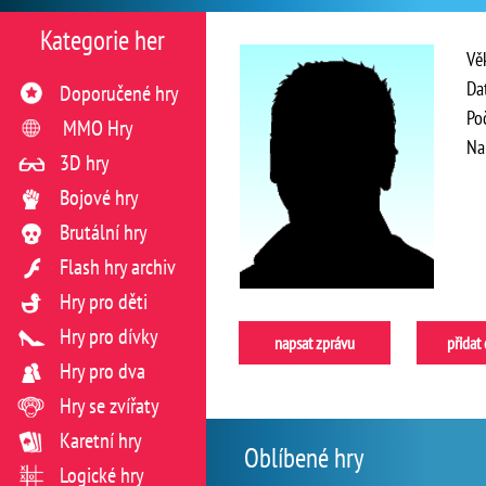
Kategorie her
Vě
Da
Doporučené hry
Po
MMO Hry
Na
3D hry
Bojové hry
Brutální hry
Flash hry archiv
Hry pro děti
Hry pro dívky
napsat zprávu
přidat
Hry pro dva
Hry se zvířaty
Karetní hry
Oblíbené hry
Logické hry