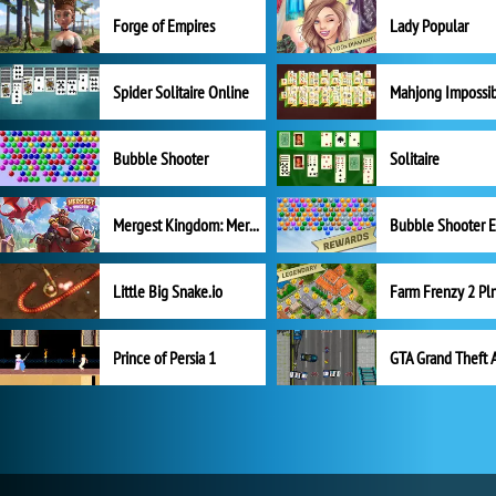
Forge of Empires
Lady Popular
Spider Solitaire Online
Mahjong Impossi
Bubble Shooter
Solitaire
Mergest Kingdom: Merge Puzzle
Little Big Snake.io
Prince of Persia 1
GTA Grand Theft 